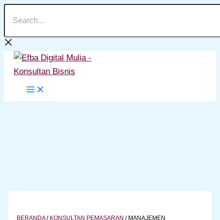
Search...
Lewati
ke
konten
BERANDA
/
KONSULTAN PEMASARAN
/
MANAJEMEN