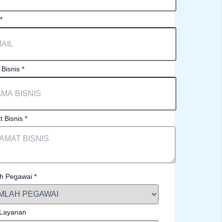
*
Bisnis
*
t Bisnis
*
h Pegawai
*
 Layanan