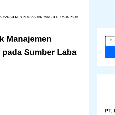
UK MANAJEMEN PEMASARAN YANG TERFOKUS PADA
uk Manajemen
C
a
r
s pada Sumber Laba
i
u
n
t
u
k
:
PT. 