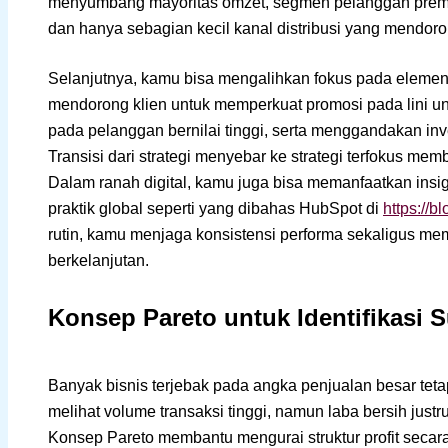
menyumbang mayoritas omzet, segmen pelanggan premium
dan hanya sebagian kecil kanal distribusi yang mendoron
Selanjutnya, kamu bisa mengalihkan fokus pada elemen
mendorong klien untuk memperkuat promosi pada lini un
pada pelanggan bernilai tinggi, serta menggandakan inves
Transisi dari strategi menyebar ke strategi terfokus mem
Dalam ranah digital, kamu juga bisa memanfaatkan insigh
praktik global seperti yang dibahas HubSpot di
https://b
rutin, kamu menjaga konsistensi performa sekaligus me
berkelanjutan.
Konsep Pareto untuk Identifikasi 
Banyak bisnis terjebak pada angka penjualan besar te
melihat volume transaksi tinggi, namun laba bersih justru t
Konsep Pareto membantu mengurai struktur profit secar