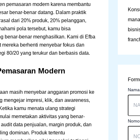
emen pemasaran modern karena membantu
Konsu
esar benar-benar datang. Dalam praktik
mana
erasal dari 20% produk, 20% pelanggan,
mahami pola tersebut, kamu bisa
bisni
ang benar-benar menghasilkan. Kami di Efba
franc
at mereka berhenti menyebar fokus dan
egi 80/20 yang terukur dan berbasis data.
Pemasaran Modern
Formu
Nam
an masih menyebar anggaran promosi ke
ng mengejar impresi, klik, dan awareness,
 Ketika kamu menata ulang strategi
ulai memetakan aktivitas yang benar-
Nomor
udit data penjualan, margin produk, dan
aling dominan. Produk tertentu