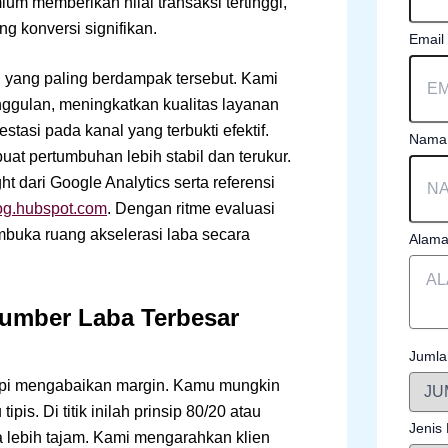
 memberikan nilai transaksi tertinggi,
g konversi signifikan.
Email
 yang paling berdampak tersebut. Kami
ggulan, meningkatkan kualitas layanan
tasi pada kanal yang terbukti efektif.
Nama 
buat pertumbuhan lebih stabil dan terukur.
t dari Google Analytics serta referensi
log.hubspot.com
. Dengan ritme evaluasi
mbuka ruang akselerasi laba secara
Alama
Sumber Laba Terbesar
Jumla
tapi mengabaikan margin. Kamu mungkin
ipis. Di titik inilah prinsip 80/20 atau
Jenis
a lebih tajam. Kami mengarahkan klien