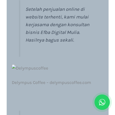
Setelah penjualan online di
website terhenti, kami mulai
kerjasama dengan konsultan
bisnis Efba Digital Mulia.
Hasilnya bagus sekali.
Delympus Coffee – delympuscoffee.com