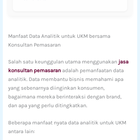
Manfaat Data Analitik untuk UKM bersama
Konsultan Pemasaran
Salah satu keunggulan utama menggunakan
jasa
konsultan pemasaran
adalah pemanfaatan data
analitik. Data membantu bisnis memahami apa
yang sebenarnya diinginkan konsumen,
bagaimana mereka berinteraksi dengan brand,
dan apa yang perlu ditingkatkan.
Beberapa manfaat nyata data analitik untuk UKM
antara lain: