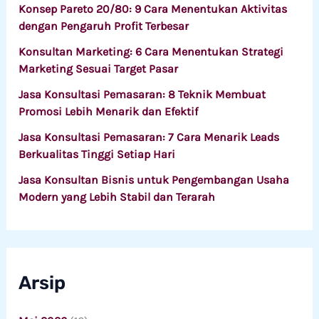
Konsep Pareto 20/80: 9 Cara Menentukan Aktivitas
dengan Pengaruh Profit Terbesar
Konsultan Marketing: 6 Cara Menentukan Strategi
Marketing Sesuai Target Pasar
Jasa Konsultasi Pemasaran: 8 Teknik Membuat
Promosi Lebih Menarik dan Efektif
Jasa Konsultasi Pemasaran: 7 Cara Menarik Leads
Berkualitas Tinggi Setiap Hari
Jasa Konsultan Bisnis untuk Pengembangan Usaha
Modern yang Lebih Stabil dan Terarah
Arsip