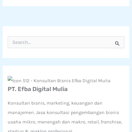
C
a
r
i
u
n
t
u
k
PT. Efba Digital Mulia
:
Konsultan bisnis, marketing, keuangan dan
manajemen. Jasa konsultasi pengembangan bisnis
usaha mikro, menengah dan makro, retail, franchise,
startup & maklon profesional.