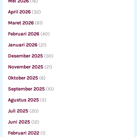
Mei 2026
(16)
April 2026
(32)
Maret 2026
(61)
Februari 2026
(40)
Januari 2026
(21)
Desember 2025
(30)
November 2025
(21)
Oktober 2025
(6)
September 2025
(10)
Agustus 2025
(5)
Juli 2025
(20)
Juni 2025
(12)
Februari 2022
(1)