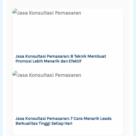
Jasa Konsultasi Pemasaran: 8 Teknik Membuat
Promosi Lebih Menarik dan Efektif
Jasa Konsultasi Pemasaran: 7 Cara Menarik Leads
Berkualitas Tinggi Setiap Hari