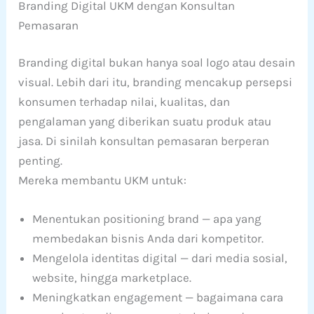
Branding Digital UKM dengan Konsultan
Pemasaran
Branding digital bukan hanya soal logo atau desain
visual. Lebih dari itu, branding mencakup persepsi
konsumen terhadap nilai, kualitas, dan
pengalaman yang diberikan suatu produk atau
jasa. Di sinilah konsultan pemasaran berperan
penting.
Mereka membantu UKM untuk:
Menentukan positioning brand — apa yang
membedakan bisnis Anda dari kompetitor.
Mengelola identitas digital — dari media sosial,
website, hingga marketplace.
Meningkatkan engagement — bagaimana cara