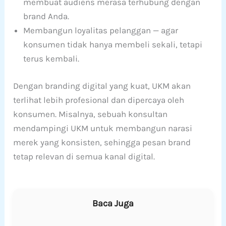
membuat audiens merasa terhubung dengan
brand Anda.
Membangun loyalitas pelanggan — agar
konsumen tidak hanya membeli sekali, tetapi
terus kembali.
Dengan branding digital yang kuat, UKM akan
terlihat lebih profesional dan dipercaya oleh
konsumen. Misalnya, sebuah konsultan
mendampingi UKM untuk membangun narasi
merek yang konsisten, sehingga pesan brand
tetap relevan di semua kanal digital.
Baca Juga