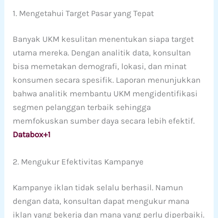
1. Mengetahui Target Pasar yang Tepat
Banyak UKM kesulitan menentukan siapa target
utama mereka. Dengan analitik data, konsultan
bisa memetakan demografi, lokasi, dan minat
konsumen secara spesifik. Laporan menunjukkan
bahwa analitik membantu UKM mengidentifikasi
segmen pelanggan terbaik sehingga
memfokuskan sumber daya secara lebih efektif.
Databox+1
2. Mengukur Efektivitas Kampanye
Kampanye iklan tidak selalu berhasil. Namun
dengan data, konsultan dapat mengukur mana
iklan yang bekerja dan mana yang perlu diperbaiki.