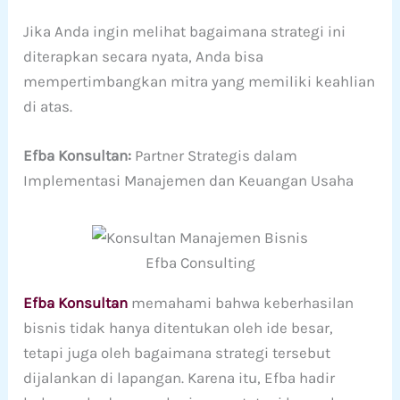
Jika Anda ingin melihat bagaimana strategi ini
diterapkan secara nyata, Anda bisa
mempertimbangkan mitra yang memiliki keahlian
di atas.
Efba Konsultan:
Partner Strategis dalam
Implementasi Manajemen dan Keuangan Usaha
Efba Consulting
Efba Konsultan
memahami bahwa keberhasilan
bisnis tidak hanya ditentukan oleh ide besar,
tetapi juga oleh bagaimana strategi tersebut
dijalankan di lapangan. Karena itu, Efba hadir