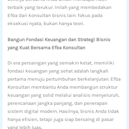
terbaik yang terukur. Inilah yang membedakan
Efba dari konsultan bisnis lain: fokus pada
eksekusi nyata, bukan hanya teori.
Bangun Fondasi Keuangan dan Strategi Bisnis
yang Kuat Bersama Efba Konsultan
Di era persaingan yang semakin ketat, memiliki
fondasi keuangan yang sehat adalah langkah
pertama menuju pertumbuhan berkelanjutan. Efba
Konsultan membantu Anda membangun struktur
keuangan yang solid melalui analisis menyeluruh,
perencanaan jangka panjang, dan penerapan
sistem digital modern. Hasilnya, bisnis Anda tidak
hanya efisien, tetapi juga siap bersaing di pasar
yang lebih luas.