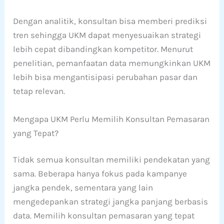
Dengan analitik, konsultan bisa memberi prediksi
tren sehingga UKM dapat menyesuaikan strategi
lebih cepat dibandingkan kompetitor. Menurut
penelitian, pemanfaatan data memungkinkan UKM
lebih bisa mengantisipasi perubahan pasar dan
tetap relevan.
Mengapa UKM Perlu Memilih Konsultan Pemasaran
yang Tepat?
Tidak semua konsultan memiliki pendekatan yang
sama. Beberapa hanya fokus pada kampanye
jangka pendek, sementara yang lain
mengedepankan strategi jangka panjang berbasis
data. Memilih konsultan pemasaran yang tepat