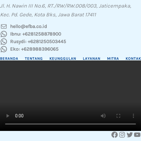
Jl. H. Nawin III No.6, RT./RW/RW.008/003, Jaticempaka,
Kec. Pd. Gede, Kota Bks, Jawa Barat 17411
hello@efba.co.id
Ibnu: +6281258878900
Rusydi: +6281250503445
Eko: +628988396065
BERANDA
TENTANG
KEUNGGULAN
LAYANAN
MITRA
KONTAK
Facebook
Instagram
Twitter
YouTube