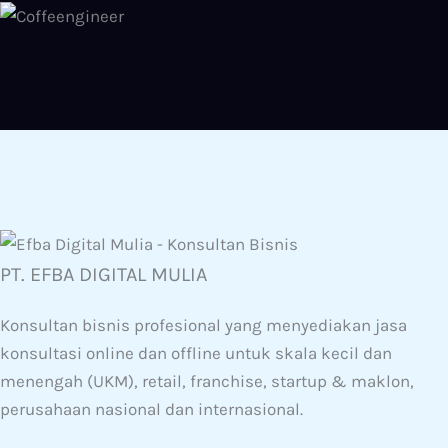
PT. EFBA DIGITAL MULIA
Konsultan bisnis profesional yang menyediakan jasa
konsultasi online dan offline untuk skala kecil dan
menengah (UKM), retail, franchise, startup & maklon,
perusahaan nasional dan internasional.