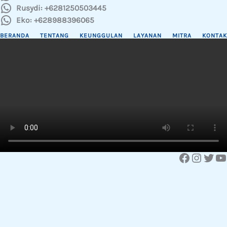
Rusydi: +6281250503445
Eko: +628988396065
BERANDA
TENTANG
KEUNGGULAN
LAYANAN
MITRA
KONTAK
Facebook
Instagram
Twitter
YouTube