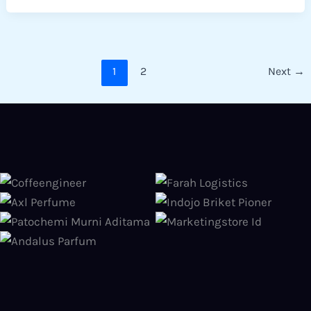
1
2
Next
→