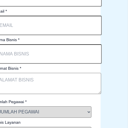
ail
*
ma Bisnis
*
amat Bisnis
*
mlah Pegawai
*
nis Layanan