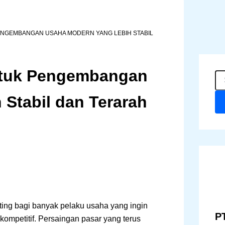
PENGEMBANGAN USAHA MODERN YANG LEBIH STABIL
ntuk Pengembangan
C
a
r
Stabil dan Terarah
i
u
n
t
u
k
:
ing bagi banyak pelaku usaha yang ingin
PT
kompetitif. Persaingan pasar yang terus