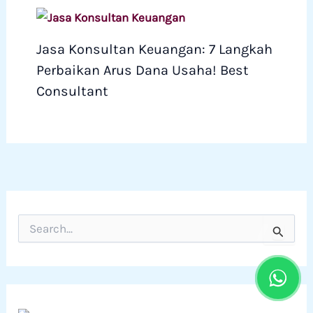
Jasa Konsultan Keuangan: 7 Langkah
Perbaikan Arus Dana Usaha! Best
Consultant
C
a
r
i
u
n
t