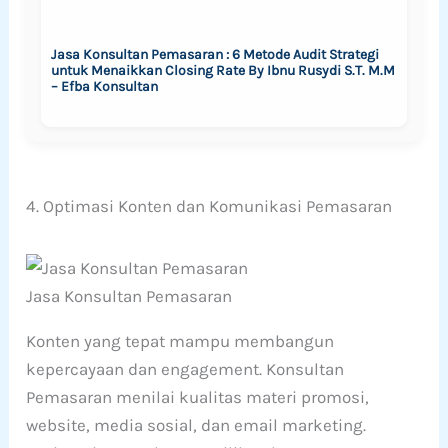
Jasa Konsultan Pemasaran : 6 Metode Audit Strategi
untuk Menaikkan Closing Rate By Ibnu Rusydi S.T. M.M
– Efba Konsultan
4. Optimasi Konten dan Komunikasi Pemasaran
Jasa Konsultan Pemasaran
Konten yang tepat mampu membangun
kepercayaan dan engagement. Konsultan
Pemasaran menilai kualitas materi promosi,
website, media sosial, dan email marketing.