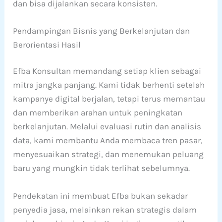
dan bisa dijalankan secara konsisten.
Pendampingan Bisnis yang Berkelanjutan dan
Berorientasi Hasil
Efba Konsultan memandang setiap klien sebagai
mitra jangka panjang. Kami tidak berhenti setelah
kampanye digital berjalan, tetapi terus memantau
dan memberikan arahan untuk peningkatan
berkelanjutan. Melalui evaluasi rutin dan analisis
data, kami membantu Anda membaca tren pasar,
menyesuaikan strategi, dan menemukan peluang
baru yang mungkin tidak terlihat sebelumnya.
Pendekatan ini membuat Efba bukan sekadar
penyedia jasa, melainkan rekan strategis dalam