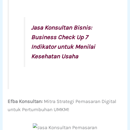
Jasa Konsultan Bisnis:
Business Check Up 7
Indikator untuk Menilai
Kesehatan Usaha
Efba Konsultan:
Mitra Strategi Pemasaran Digital
untuk Pertumbuhan UMKM!