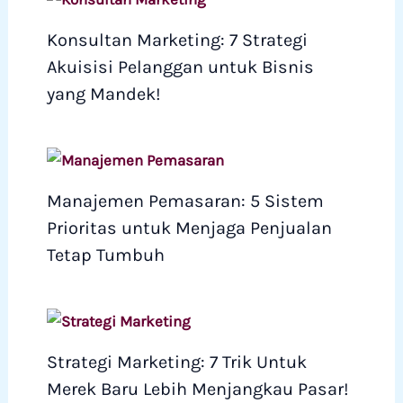
Konsultan Marketing: 7 Strategi
Akuisisi Pelanggan untuk Bisnis
yang Mandek!
Manajemen Pemasaran: 5 Sistem
Prioritas untuk Menjaga Penjualan
Tetap Tumbuh
Strategi Marketing: 7 Trik Untuk
Merek Baru Lebih Menjangkau Pasar!