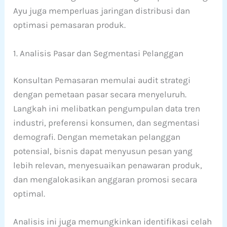
Ayu juga memperluas jaringan distribusi dan
optimasi pemasaran produk.
1. Analisis Pasar dan Segmentasi Pelanggan
Konsultan Pemasaran memulai audit strategi
dengan pemetaan pasar secara menyeluruh.
Langkah ini melibatkan pengumpulan data tren
industri, preferensi konsumen, dan segmentasi
demografi. Dengan memetakan pelanggan
potensial, bisnis dapat menyusun pesan yang
lebih relevan, menyesuaikan penawaran produk,
dan mengalokasikan anggaran promosi secara
optimal.
Analisis ini juga memungkinkan identifikasi celah