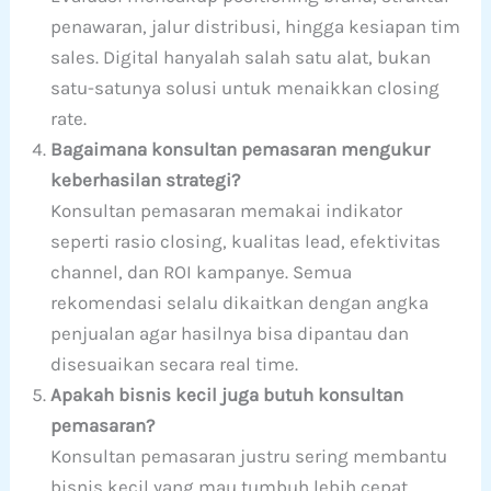
penawaran, jalur distribusi, hingga kesiapan tim
sales. Digital hanyalah salah satu alat, bukan
satu-satunya solusi untuk menaikkan closing
rate.
Bagaimana konsultan pemasaran mengukur
keberhasilan strategi?
Konsultan pemasaran memakai indikator
seperti rasio closing, kualitas lead, efektivitas
channel, dan ROI kampanye. Semua
rekomendasi selalu dikaitkan dengan angka
penjualan agar hasilnya bisa dipantau dan
disesuaikan secara real time.
Apakah bisnis kecil juga butuh konsultan
pemasaran?
Konsultan pemasaran justru sering membantu
bisnis kecil yang mau tumbuh lebih cepat.