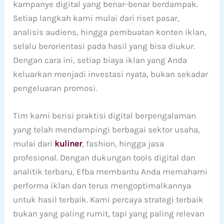
kampanye digital yang benar-benar berdampak.
Setiap langkah kami mulai dari riset pasar,
analisis audiens, hingga pembuatan konten iklan,
selalu berorientasi pada hasil yang bisa diukur.
Dengan cara ini, setiap biaya iklan yang Anda
keluarkan menjadi investasi nyata, bukan sekadar
pengeluaran promosi.
Tim kami berisi praktisi digital berpengalaman
yang telah mendampingi berbagai sektor usaha,
mulai dari
kuliner
, fashion, hingga jasa
profesional. Dengan dukungan tools digital dan
analitik terbaru, Efba membantu Anda memahami
performa iklan dan terus mengoptimalkannya
untuk hasil terbaik. Kami percaya strategi terbaik
bukan yang paling rumit, tapi yang paling relevan