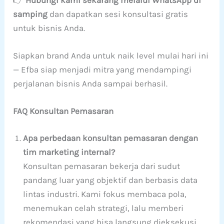
👉
Hubungi kami sekarang melalui WhatsApp
di
samping
dan dapatkan sesi konsultasi gratis
untuk bisnis Anda.
Siapkan brand Anda untuk naik level mulai hari ini
— Efba siap menjadi mitra yang mendampingi
perjalanan bisnis Anda sampai berhasil.
FAQ Konsultan Pemasaran
Apa perbedaan konsultan pemasaran dengan
tim marketing internal?
Konsultan pemasaran bekerja dari sudut
pandang luar yang objektif dan berbasis data
lintas industri. Kami fokus membaca pola,
menemukan celah strategi, lalu memberi
rekomendasi yang bisa langsung dieksekusi.