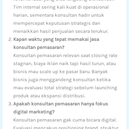
Tim internal sering kali kuat di operasional
harian, sementara konsultan hadir untuk
mempercepat keputusan strategis dan
menaikkan hasil penjualan secara terukur.
Kapan waktu yang tepat memakai jasa
konsultan pemasaran?
Konsultan pemasaran relevan saat closing rate
stagnan, biaya iklan naik tapi hasil turun, atau
bisnis mau scale up ke pasar baru. Banyak
bisnis juga menggandeng konsultan ketika
mau evaluasi total strategi sebelum launching
produk atau ekspansi distribusi.
Apakah konsultan pemasaran hanya fokus
digital marketing?
Konsultan pemasaran gak cuma bicara digital.
Evaluasi mencakup positioning brand, struktur