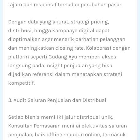
tajam dan responsif terhadap perubahan pasar.
Dengan data yang akurat, strategi pricing,
distribusi, hingga kampanye digital dapat
dioptimalkan agar menarik perhatian pelanggan
dan meningkatkan closing rate. Kolaborasi dengan
platform seperti Gudang Ayu memberi akses
langsung pada insight penjualan yang bisa
dijadikan referensi dalam menetapkan strategi
kompetitif.
3. Audit Saluran Penjualan dan Distribusi
Setiap bisnis memiliki jalur distribusi unik.
Konsultan Pemasaran menilai efektivitas saluran
penjualan, baik offline maupun online, termasuk