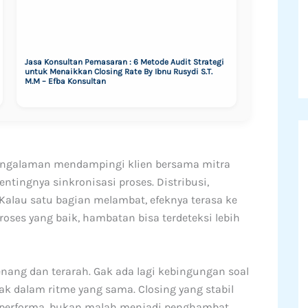
Jasa Konsultan Pemasaran : 6 Metode Audit Strategi
untuk Menaikkan Closing Rate By Ibnu Rusydi S.T.
M.M – Efba Konsultan
pengalaman mendampingi klien bersama mitra
tingnya sinkronisasi proses. Distribusi,
Kalau satu bagian melambat, efeknya terasa ke
roses yang baik, hambatan bisa terdeteksi lebih
enang dan terarah. Gak ada lagi kebingungan soal
ak dalam ritme yang sama. Closing yang stabil
 performa, bukan malah menjadi penghambat.