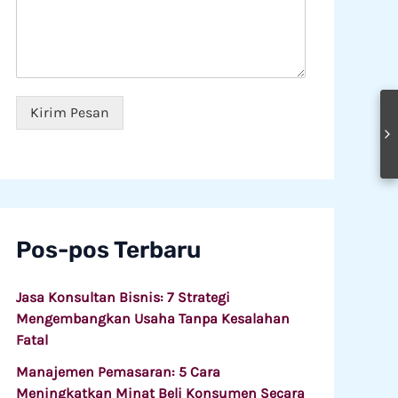
e
s
L
g
a
a
a
n
y
w
*
a
a
n
i
a
*
Kirim Pesan
n
Pos-pos Terbaru
Jasa Konsultan Bisnis: 7 Strategi
Mengembangkan Usaha Tanpa Kesalahan
Fatal
Manajemen Pemasaran: 5 Cara
Meningkatkan Minat Beli Konsumen Secara