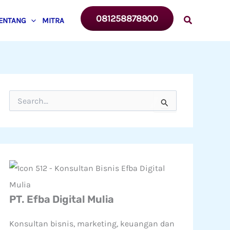
081258878900
ENTANG
MITRA
C
a
r
i
u
n
t
u
k
:
PT. Efba Digital Mulia
Konsultan bisnis, marketing, keuangan dan