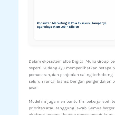
Konsultan Marketing: 8 Pola Eksekusi Kampanye
agar Biaya Iklan Lebih Efisien
Dalam ekosistem Efba Digital Mulia Group, 
seperti Gudang Ayu memperlihatkan betapa pen
pemasaran, dan penjualan saling terhubung. 
seluruh rantai bisnis. Dengan pengendalian p
awal.
Model ini juga membantu tim bekerja lebih t
prioritas atau tanggung jawab. Semua berger
akhirnya tercapai karena proses mendukung