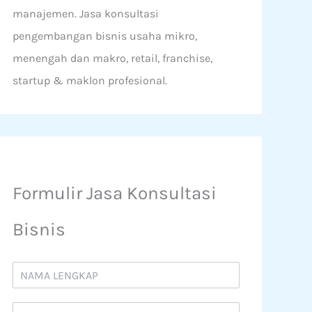
manajemen. Jasa konsultasi
pengembangan bisnis usaha mikro,
menengah dan makro, retail, franchise,
startup & maklon profesional.
Formulir Jasa Konsultasi
Bisnis
N
a
m
N
a