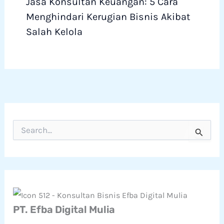
Jasa Konsultan Keuangan: 5 Cara
Menghindari Kerugian Bisnis Akibat
Salah Kelola
C
a
r
i
u
n
t
u
k
PT. Efba Digital Mulia
: