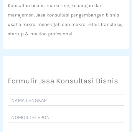
Konsultan bisnis, marketing, keuangan dan
manajemen. Jasa konsultasi pengembangan bisnis
usaha mikro, menengah dan makro, retail, franchise,
startup & maklon profesional.
Formulir Jasa Konsultasi Bisnis
N
a
m
N
a
o
*
m
E
o