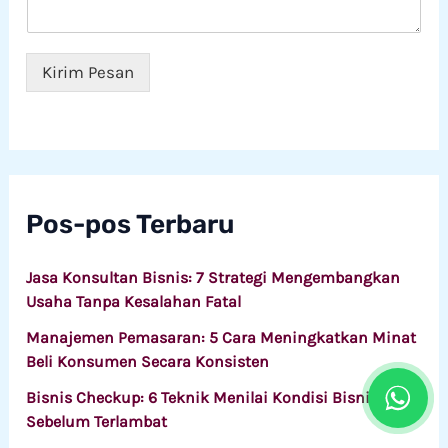
n
y
w
*
a
a
n
i
a
*
Kirim Pesan
n
Pos-pos Terbaru
Jasa Konsultan Bisnis: 7 Strategi Mengembangkan
Usaha Tanpa Kesalahan Fatal
Manajemen Pemasaran: 5 Cara Meningkatkan Minat
Beli Konsumen Secara Konsisten
Bisnis Checkup: 6 Teknik Menilai Kondisi Bisnis
Sebelum Terlambat