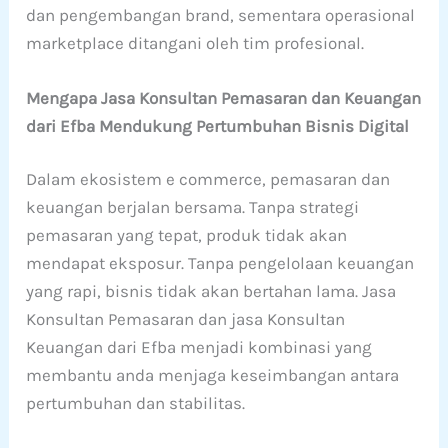
dan pengembangan brand, sementara operasional
marketplace ditangani oleh tim profesional.
Mengapa Jasa Konsultan Pemasaran dan Keuangan
dari Efba Mendukung Pertumbuhan Bisnis Digital
Dalam ekosistem e commerce, pemasaran dan
keuangan berjalan bersama. Tanpa strategi
pemasaran yang tepat, produk tidak akan
mendapat eksposur. Tanpa pengelolaan keuangan
yang rapi, bisnis tidak akan bertahan lama. Jasa
Konsultan Pemasaran dan jasa Konsultan
Keuangan dari Efba menjadi kombinasi yang
membantu anda menjaga keseimbangan antara
pertumbuhan dan stabilitas.