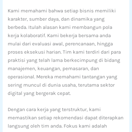
Kami memahami bahwa setiap bisnis memiliki
karakter, sumber daya, dan dinamika yang
berbeda. Itulah alasan kami membangun pola
kerja kolaboratif. Kami bekerja bersama anda
mulai dari evaluasi awal, perencanaan, hingga
proses eksekusi harian. Tim kami terdiri dari para
praktisi yang telah lama berkecimpung di bidang
manajemen, keuangan, pemasaran, dan
operasional. Mereka memahami tantangan yang
sering muncul di dunia usaha, terutama sektor
digital yang bergerak cepat.
Dengan cara kerja yang terstruktur, kami
memastikan setiap rekomendasi dapat diterapkan
langsung oleh tim anda. Fokus kami adalah