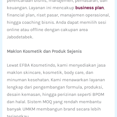
perencanaan bisnis, manajemen, pemasaran, dan
keuangan. Layanan ini mencakup
business plan
,
financial plan, riset pasar, manajemen operasional,
hingga coaching bisnis. Anda dapat memilih sesi
online atau offline dengan cakupan area
Jabodetabek.
Maklon Kosmetik dan Produk Sejenis
Lewat EFBA Kosmetindo, kami menyediakan jasa
maklon skincare, kosmetik, body care, dan
minuman kesehatan. Kami menawarkan layanan
lengkap dari pengembangan formula, produksi,
desain kemasan, hingga perizinan seperti BPOM
dan halal. Sistem MOQ yang rendah membantu
banyak UMKM membangun brand secara lebih
terjangkau.