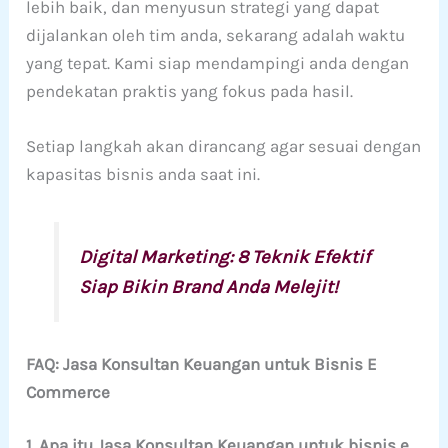
lebih baik, dan menyusun strategi yang dapat
dijalankan oleh tim anda, sekarang adalah waktu
yang tepat. Kami siap mendampingi anda dengan
pendekatan praktis yang fokus pada hasil.
Setiap langkah akan dirancang agar sesuai dengan
kapasitas bisnis anda saat ini.
Digital Marketing: 8 Teknik Efektif
Siap Bikin Brand Anda Melejit!
FAQ: Jasa Konsultan Keuangan untuk Bisnis E
Commerce
1. Apa itu Jasa Konsultan Keuangan untuk bisnis e