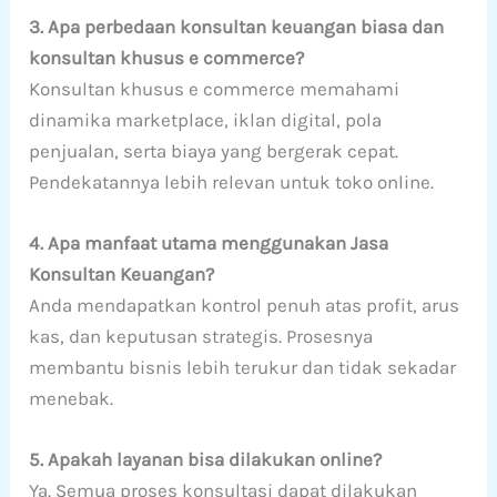
3. Apa perbedaan konsultan keuangan biasa dan
konsultan khusus e commerce?
Konsultan khusus e commerce memahami
dinamika marketplace, iklan digital, pola
penjualan, serta biaya yang bergerak cepat.
Pendekatannya lebih relevan untuk toko online.
4. Apa manfaat utama menggunakan Jasa
Konsultan Keuangan?
Anda mendapatkan kontrol penuh atas profit, arus
kas, dan keputusan strategis. Prosesnya
membantu bisnis lebih terukur dan tidak sekadar
menebak.
5. Apakah layanan bisa dilakukan online?
Ya. Semua proses konsultasi dapat dilakukan