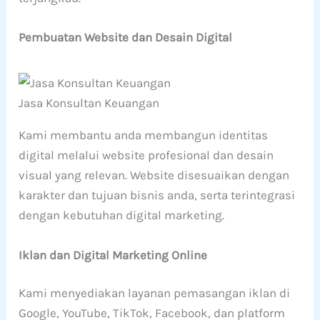
Pembuatan Website dan Desain Digital
Jasa Konsultan Keuangan
Kami membantu anda membangun identitas
digital melalui website profesional dan desain
visual yang relevan. Website disesuaikan dengan
karakter dan tujuan bisnis anda, serta terintegrasi
dengan kebutuhan digital marketing.
Iklan dan Digital Marketing Online
Kami menyediakan layanan pemasangan iklan di
Google, YouTube, TikTok, Facebook, dan platform