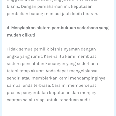
bisnis. Dengan pemahaman ini, keputusan
pembelian barang menjadi jauh lebih terarah.
4. Menyiapkan sistem pembukuan sederhana yang
mudah diikuti
Tidak semua pemilik bisnis nyaman dengan
angka yang rumit. Karena itu kami membuat
sistem pencatatan keuangan yang sederhana
tetapi tetap akurat. Anda dapat mengelolanya
sendiri atau membiarkan kami mendampinginya
sampai anda terbiasa. Cara ini mempercepat
proses pengambilan keputusan dan menjaga
catatan selalu siap untuk keperluan audit.