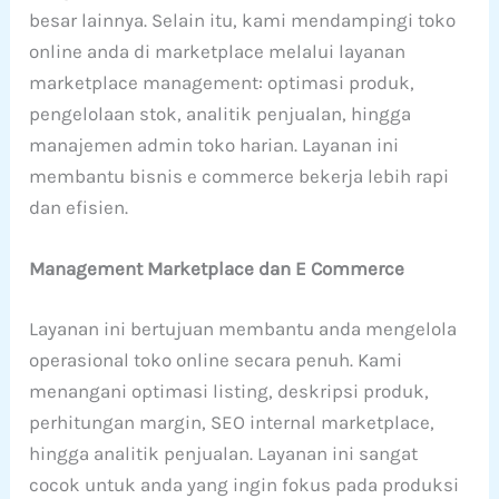
besar lainnya. Selain itu, kami mendampingi toko
online anda di marketplace melalui layanan
marketplace management: optimasi produk,
pengelolaan stok, analitik penjualan, hingga
manajemen admin toko harian. Layanan ini
membantu bisnis e commerce bekerja lebih rapi
dan efisien.
Management Marketplace dan E Commerce
Layanan ini bertujuan membantu anda mengelola
operasional toko online secara penuh. Kami
menangani optimasi listing, deskripsi produk,
perhitungan margin, SEO internal marketplace,
hingga analitik penjualan. Layanan ini sangat
cocok untuk anda yang ingin fokus pada produksi