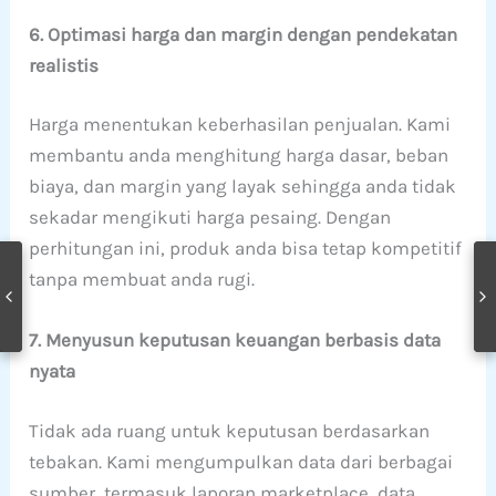
6. Optimasi harga dan margin dengan pendekatan
realistis
Harga menentukan keberhasilan penjualan. Kami
membantu anda menghitung harga dasar, beban
biaya, dan margin yang layak sehingga anda tidak
sekadar mengikuti harga pesaing. Dengan
perhitungan ini, produk anda bisa tetap kompetitif
tanpa membuat anda rugi.
7. Menyusun keputusan keuangan berbasis data
nyata
Tidak ada ruang untuk keputusan berdasarkan
tebakan. Kami mengumpulkan data dari berbagai
sumber, termasuk laporan marketplace, data