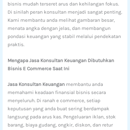
bisnis mudah terseret arus dan kehilangan fokus.
Di sinilah peran konsultan menjadi sangat penting.
Kami membantu anda melihat gambaran besar,
menata angka dengan jelas, dan membangun
pondasi keuangan yang stabil melalui pendekatan
praktis.
Mengapa Jasa Konsultan Keuangan Dibutuhkan
Bisnis E Commerce Saat Ini
Jasa Konsultan Keuangan
membantu anda
memahami keadaan finansial bisnis secara
menyeluruh. Di ranah e commerce, setiap
keputusan yang anda buat sering berdampak
langsung pada arus kas. Pengeluaran iklan, stok
barang, biaya gudang, ongkir, diskon, dan retur