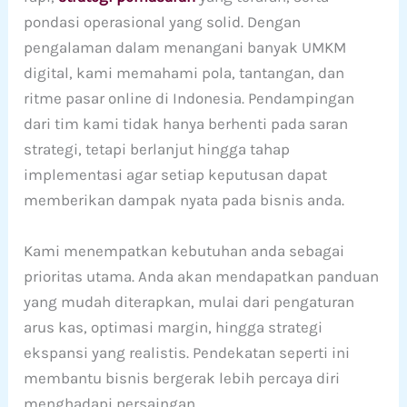
pondasi operasional yang solid. Dengan
pengalaman dalam menangani banyak UMKM
digital, kami memahami pola, tantangan, dan
ritme pasar online di Indonesia. Pendampingan
dari tim kami tidak hanya berhenti pada saran
strategi, tetapi berlanjut hingga tahap
implementasi agar setiap keputusan dapat
memberikan dampak nyata pada bisnis anda.
Kami menempatkan kebutuhan anda sebagai
prioritas utama. Anda akan mendapatkan panduan
yang mudah diterapkan, mulai dari pengaturan
arus kas, optimasi margin, hingga strategi
ekspansi yang realistis. Pendekatan seperti ini
membantu bisnis bergerak lebih percaya diri
menghadapi persaingan.