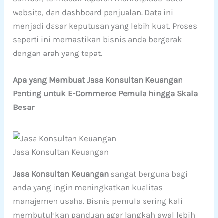
website, dan dashboard penjualan. Data ini
menjadi dasar keputusan yang lebih kuat. Proses
seperti ini memastikan bisnis anda bergerak
dengan arah yang tepat.
Apa yang Membuat Jasa Konsultan Keuangan
Penting untuk E-Commerce Pemula hingga Skala
Besar
Jasa Konsultan Keuangan
Jasa Konsultan Keuangan
sangat berguna bagi
anda yang ingin meningkatkan kualitas
manajemen usaha. Bisnis pemula sering kali
membutuhkan panduan agar langkah awal lebih