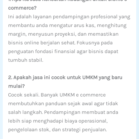
commerce?
Ini adalah layanan pendampingan profesional yang
membantu anda mengatur arus kas, menghitung
margin, menyusun proyeksi, dan memastikan
bisnis online berjalan sehat. Fokusnya pada
penguatan fondasi finansial agar bisnis dapat
tumbuh stabil.
2. Apakah jasa ini cocok untuk UMKM yang baru
mulai?
Cocok sekali. Banyak UMKM e commerce
membutuhkan panduan sejak awal agar tidak
salah langkah. Pendampingan membuat anda
lebih siap menghadapi biaya operasional,
pengelolaan stok, dan strategi penjualan.