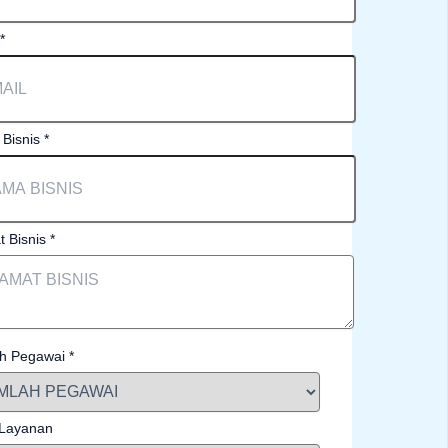
*
Bisnis
*
t Bisnis
*
h Pegawai
*
 Layanan