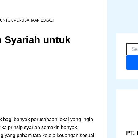
 UNTUK PERUSAHAAN LOKAL!
 Syariah untuk
C
a
r
i
u
n
t
u
k
:
bagi banyak perusahaan lokal yang ingin
ika prinsip syariah semakin banyak
PT. 
g yang paham tata kelola keuangan sesuai