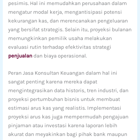
pesimis. Hal ini memudahkan perusahaan dalam
mengatur modal kerja, mengantisipasi potensi
kekurangan kas, dan merencanakan pengeluaran
yang bersifat strategis. Selain itu, proyeksi bulanan
memungkinkan pemilik usaha melakukan
evaluasi rutin terhadap efektivitas strategi
penjualan
dan biaya operasional.
Peran Jasa Konsultan Keuangan dalam hal ini
sangat penting karena mereka dapat
mengintegrasikan data historis, tren industri, dan
proyeksi pertumbuhan bisnis untuk membuat
estimasi arus kas yang realistis. Implementasi
proyeksi arus kas juga mempermudah pengajuan
pinjaman atau investasi karena laporan lebih
akurat dan meyakinkan bagi pihak bank maupun