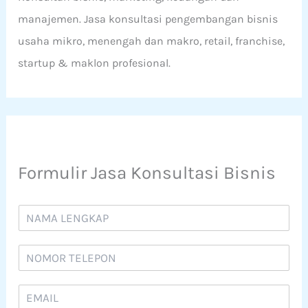
manajemen. Jasa konsultasi pengembangan bisnis
usaha mikro, menengah dan makro, retail, franchise,
startup & maklon profesional.
Formulir Jasa Konsultasi Bisnis
N
a
m
N
a
o
*
m
E
o
m
r