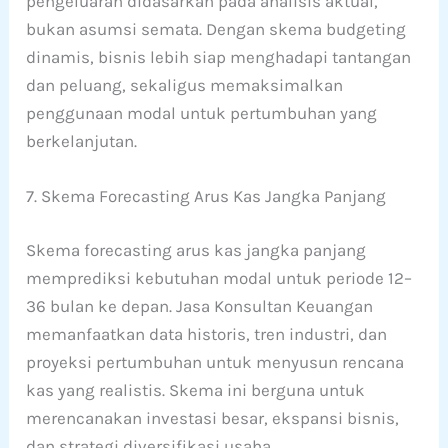
pengeluaran didasarkan pada analisis aktual,
bukan asumsi semata. Dengan skema budgeting
dinamis, bisnis lebih siap menghadapi tantangan
dan peluang, sekaligus memaksimalkan
penggunaan modal untuk pertumbuhan yang
berkelanjutan.
7. Skema Forecasting Arus Kas Jangka Panjang
Skema forecasting arus kas jangka panjang
memprediksi kebutuhan modal untuk periode 12–
36 bulan ke depan. Jasa Konsultan Keuangan
memanfaatkan data historis, tren industri, dan
proyeksi pertumbuhan untuk menyusun rencana
kas yang realistis. Skema ini berguna untuk
merencanakan investasi besar, ekspansi bisnis,
dan strategi diversifikasi usaha.