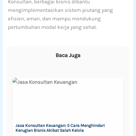
Konsultan, berbagai bisnis dibantu
mengimplementasikan sistem piutang yang
efisien, aman, dan mampu mendukung
pertumbuhan modal kerja yang sehat.
Baca Juga
Jasa Konsultan Keuangan: 5 Cara Menghindari
Kerugian Bisnis Akibat Salah Kelola