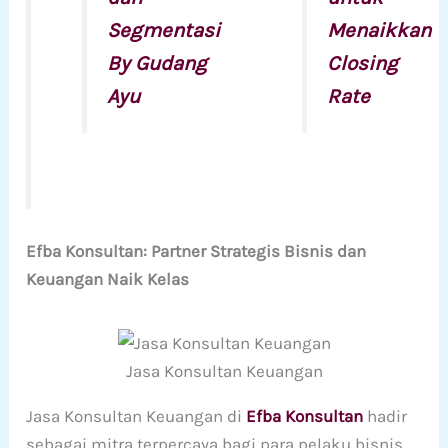
Segmentasi
Menaikkan
By Gudang
Closing
Ayu
Rate
Efba Konsultan: Partner Strategis Bisnis dan
Keuangan Naik Kelas
Jasa Konsultan Keuangan
Jasa Konsultan Keuangan di
Efba Konsultan
hadir
sebagai mitra terpercaya bagi para pelaku bisnis