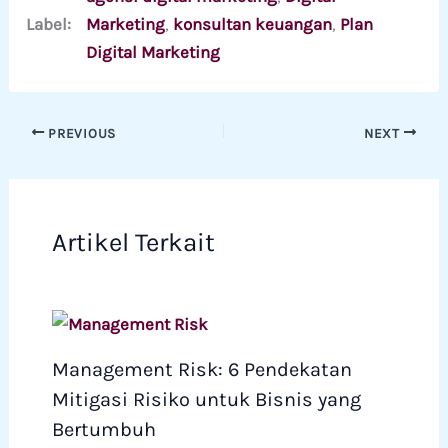
Label:
Marketing
, 
konsultan keuangan
, 
Plan
Digital Marketing
PREVIOUS
NEXT
Artikel Terkait
Management Risk: 6 Pendekatan
Mitigasi Risiko untuk Bisnis yang
Bertumbuh