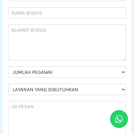
a
T
N
i
e
a
l
l
m
*
e
A
a
p
l
B
o
a
i
n
m
s
*
a
n
t
i
B
s
i
J
*
s
u
n
m
J
i
l
e
s
a
n
*
h
P
i
P
e
s
e
s
L
g
a
a
a
n
y
w
*