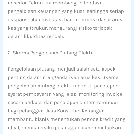
investor. Teknik ini membangun fondasi
pengelolaan keuangan yang kuat, sehingga setiap
ekspansi atau investasi baru memiliki dasar arus
kas yang terukur, mengurangi risiko terjebak
dalam likuiditas rendah.
2. Skema Pengelolaan Piutang Efektif
Pengelolaan piutang menjadi salah satu aspek
penting dalam mengendalikan arus kas. Skema
pengelolaan piutang efektif meliputi penetapan
syarat pembayaran yang jelas, monitoring invoice
secara berkala, dan penerapan sistem reminder
bagi pelanggan. Jasa Konsultan Keuangan
membantu bisnis menentukan periode kredit yang
ideal, menilai risiko pelanggan, dan menetapkan