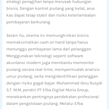
strategi penagihan tanpa merusak hubungan
bisnis. Dengan kontrol piutang yang ketat, arus
kas dapat tetap stabil dan risiko keterlambatan
pembayaran berkurang.
Selain itu, skema ini memungkinkan bisnis
memaksimalkan cash on hand tanpa harus
menunggu pembayaran lama dari pelanggan.
Menggunakan teknologi seperti software
akuntansi modern juga membantu memonitor
piutang secara real-time, mempermudah analisis
umur piutang, serta mengidentifikasi pelanggan
dengan risiko gagal bayar. Muhammad Ibnu Rusydi
S.T. M.M, pendiri PT Efba Digital Mulia Group,
menekankan pentingnya pendekatan profesional
dalam pengelolaan piutang. Melalui Efba