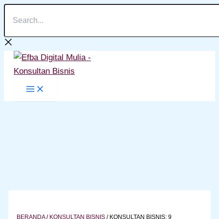
Search...
Lewati
ke
konten
BERANDA
/
KONSULTAN BISNIS
/
KONSULTAN BISNIS: 9