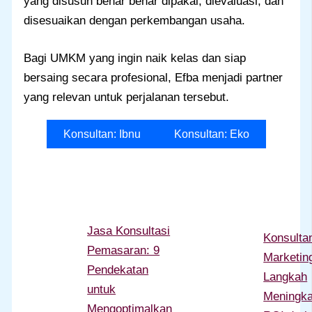
yang disusun benar benar dipakai, dievaluasi, dan
disesuaikan dengan perkembangan usaha.
Bagi UMKM yang ingin naik kelas dan siap
bersaing secara profesional, Efba menjadi partner
yang relevan untuk perjalanan tersebut.
Konsultan: Ibnu
Konsultan: Eko
Jasa Konsultasi
Konsulta
Pemasaran: 9
Marketing
Pendekatan
Langkah
untuk
Meningka
Mengoptimalkan