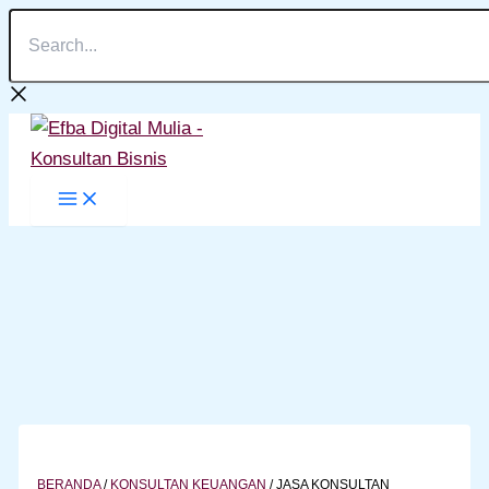
Search...
Lewati
ke
konten
BERANDA
/
KONSULTAN KEUANGAN
/
JASA KONSULTAN