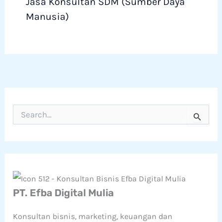
Jasa Konsultan SDM (Sumber Daya
Manusia)
C
a
r
i
u
n
t
u
k
PT. Efba Digital Mulia
:
Konsultan bisnis, marketing, keuangan dan