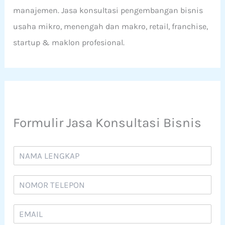
manajemen. Jasa konsultasi pengembangan bisnis
usaha mikro, menengah dan makro, retail, franchise,
startup & maklon profesional.
Formulir Jasa Konsultasi Bisnis
N
a
m
N
a
o
*
m
E
o
m
r