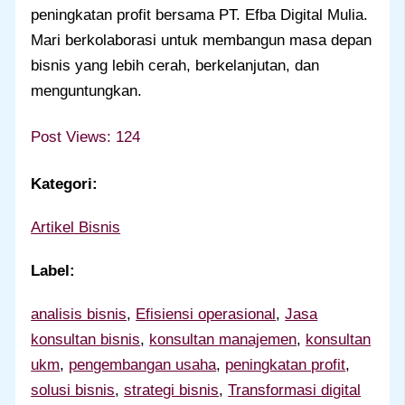
peningkatan profit bersama PT. Efba Digital Mulia.
Mari berkolaborasi untuk membangun masa depan
bisnis yang lebih cerah, berkelanjutan, dan
menguntungkan.
Post Views:
124
Kategori:
Artikel Bisnis
Label:
analisis bisnis
, 
Efisiensi operasional
, 
Jasa
konsultan bisnis
, 
konsultan manajemen
, 
konsultan
ukm
, 
pengembangan usaha
, 
peningkatan profit
, 
solusi bisnis
, 
strategi bisnis
, 
Transformasi digital