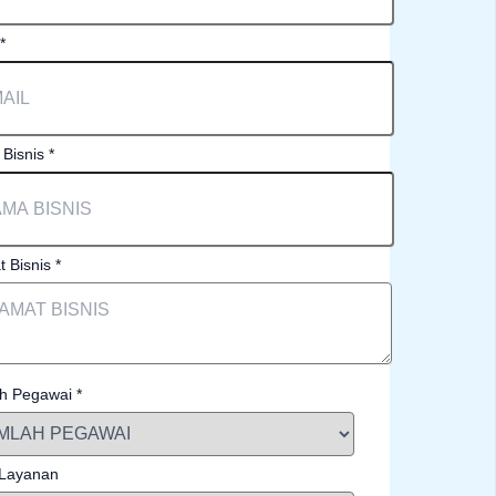
*
Bisnis
*
t Bisnis
*
h Pegawai
*
 Layanan