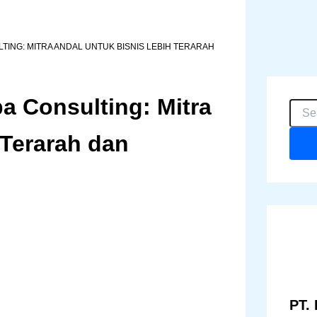
ING: MITRA ANDAL UNTUK BISNIS LEBIH TERARAH
 Consulting: Mitra
C
a
r
 Terarah dan
i
u
n
t
u
k
:
PT. 