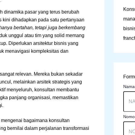
Konsu
ah dinamika pasar yang terus berubah
mana
s kini dihadapkan pada satu pertanyaan
anya bertahan, tetapi juga berkembang
bisni
duk unggul atau tim yang solid memang
franc
p. Diperlukan arsitektur bisnis yang
ntuk menavigasi kompleksitas dan
sangat relevan. Mereka bukan sekadar
Formu
cul, melainkan arsitek strategis yang
Nam
ktif menyeluruh, konsultan membantu
gka panjang organisasi, memastikan
i.
Nomor
am mengenai bagaimana konsultan
ng bernilai dalam perjalanan transformasi