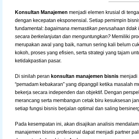
Konsultan Manajemen
menjadi elemen krusial di teng
dengan kecepatan eksponensial. Setiap pemimpin bisni
fundamental:
bagaimana memastikan perusahaan tidak h
secara berkelanjutan dan menguntungkan?
Memiliki pro
merupakan awal yang baik, namun sering kali belum cuku
kokoh, proses yang efisien, serta strategi yang tajam u
ketidakpastian pasar.
Di sinilah peran
konsultan manajemen bisnis
menjadi 
“pemadam kebakaran” yang dipanggil ketika masalah mun
bekerja secara independen dan objektif. Dengan perspe
merancang serta membangun cetak biru kesuksesan jan
setiap fungsi bisnis berjalan optimal dan saling bersinerg
Pada kesempatan ini, akan disajikan analisis mendal
manajemen bisnis profesional dapat menjadi partner pali