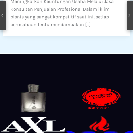
Meningkatkan Keuntungan Usaha Melalui Jasa
Konsultan Penjualan Profesional Dalam iklim
bisnis yang sangat kompetitif saat ini, setiap
perusahaan tentu mendambakan […]