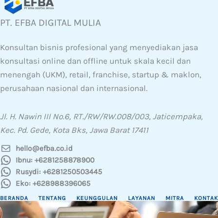
PT. EFBA DIGITAL MULIA
Konsultan bisnis profesional yang menyediakan jasa
konsultasi online dan offline untuk skala kecil dan
menengah (UKM), retail, franchise, startup & maklon,
perusahaan nasional dan internasional.
Jl. H. Nawin III No.6, RT./RW/RW.008/003, Jaticempaka,
Kec. Pd. Gede, Kota Bks, Jawa Barat 17411
hello@efba.co.id
Ibnu: +6281258878900
Rusydi: +6281250503445
Eko: +628988396065
BERANDA
TENTANG
KEUNGGULAN
LAYANAN
MITRA
KONTAK