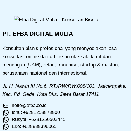
PT. EFBA DIGITAL MULIA
Konsultan bisnis profesional yang menyediakan jasa
konsultasi online dan offline untuk skala kecil dan
menengah (UKM), retail, franchise, startup & maklon,
perusahaan nasional dan internasional.
Jl. H. Nawin III No.6, RT./RW/RW.008/003, Jaticempaka,
Kec. Pd. Gede, Kota Bks, Jawa Barat 17411
hello@efba.co.id
Ibnu: +6281258878900
Rusydi: +6281250503445
Eko: +628988396065