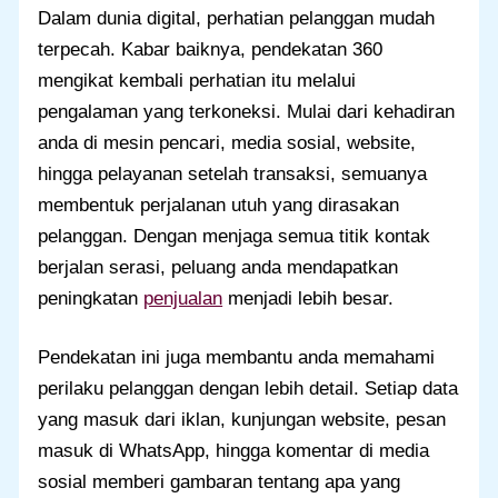
Dalam dunia digital, perhatian pelanggan mudah
terpecah. Kabar baiknya, pendekatan 360
mengikat kembali perhatian itu melalui
pengalaman yang terkoneksi. Mulai dari kehadiran
anda di mesin pencari, media sosial, website,
hingga pelayanan setelah transaksi, semuanya
membentuk perjalanan utuh yang dirasakan
pelanggan. Dengan menjaga semua titik kontak
berjalan serasi, peluang anda mendapatkan
peningkatan
penjualan
menjadi lebih besar.
Pendekatan ini juga membantu anda memahami
perilaku pelanggan dengan lebih detail. Setiap data
yang masuk dari iklan, kunjungan website, pesan
masuk di WhatsApp, hingga komentar di media
sosial memberi gambaran tentang apa yang