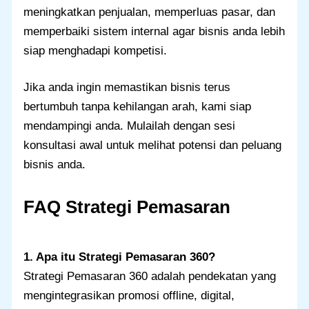
meningkatkan penjualan, memperluas pasar, dan
memperbaiki sistem internal agar bisnis anda lebih
siap menghadapi kompetisi.
Jika anda ingin memastikan bisnis terus
bertumbuh tanpa kehilangan arah, kami siap
mendampingi anda. Mulailah dengan sesi
konsultasi awal untuk melihat potensi dan peluang
bisnis anda.
FAQ Strategi Pemasaran
1. Apa itu Strategi Pemasaran 360?
Strategi Pemasaran 360 adalah pendekatan yang
mengintegrasikan promosi offline, digital,