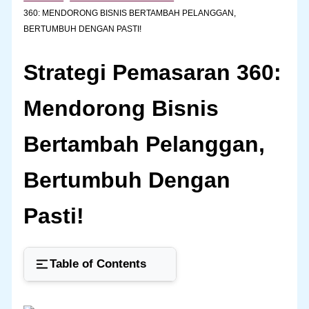
360: MENDORONG BISNIS BERTAMBAH PELANGGAN,
BERTUMBUH DENGAN PASTI!
Strategi Pemasaran 360:
Mendorong Bisnis
Bertambah Pelanggan,
Bertumbuh Dengan
Pasti!
Table of Contents