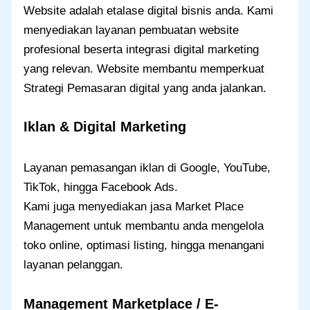
Website adalah etalase digital bisnis anda. Kami
menyediakan layanan pembuatan website
profesional beserta integrasi digital marketing
yang relevan. Website membantu memperkuat
Strategi Pemasaran digital yang anda jalankan.
Iklan & Digital Marketing
Layanan pemasangan iklan di Google, YouTube,
TikTok, hingga Facebook Ads.
Kami juga menyediakan jasa Market Place
Management untuk membantu anda mengelola
toko online, optimasi listing, hingga menangani
layanan pelanggan.
Management Marketplace / E-