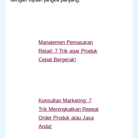
Manajemen Pemasaran
Retail: 7 Trik agar Produk
Cepat Bergerak!
Konsultan Marketing: 7
Trik Meningkatkan Repeat
Order Produk atau Jasa
Anda!