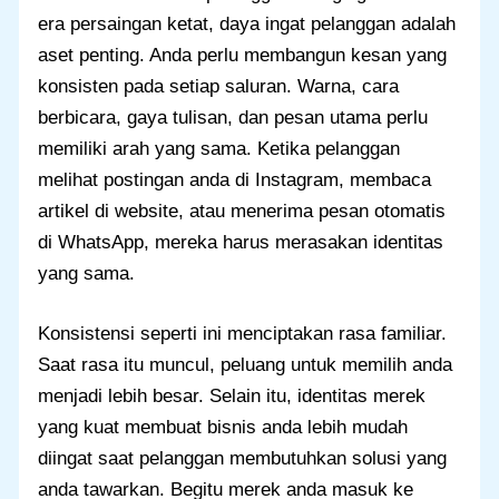
era persaingan ketat, daya ingat pelanggan adalah
aset penting. Anda perlu membangun kesan yang
konsisten pada setiap saluran. Warna, cara
berbicara, gaya tulisan, dan pesan utama perlu
memiliki arah yang sama. Ketika pelanggan
melihat postingan anda di Instagram, membaca
artikel di website, atau menerima pesan otomatis
di WhatsApp, mereka harus merasakan identitas
yang sama.
Konsistensi seperti ini menciptakan rasa familiar.
Saat rasa itu muncul, peluang untuk memilih anda
menjadi lebih besar. Selain itu, identitas merek
yang kuat membuat bisnis anda lebih mudah
diingat saat pelanggan membutuhkan solusi yang
anda tawarkan. Begitu merek anda masuk ke