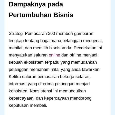
Dampaknya pada
Pertumbuhan Bisnis
Strategi Pemasaran 360 memberi gambaran
lengkap tentang bagaimana pelanggan mengenal,
menilai, dan memilih bisnis anda. Pendekatan ini
menyatukan saluran
online
dan offline menjadi
sebuah ekosistem terpadu yang memudahkan
pelanggan memahami nilai yang anda tawarkan.
Ketika saluran pemasaran bekerja selaras,
informasi yang diterima pelanggan menjadi
konsisten. Konsistensi ini memunculkan
kepercayaan, dan kepercayaan mendorong
keputusan membeli.