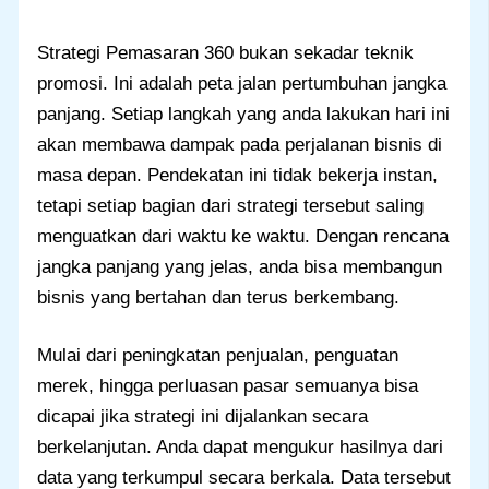
Strategi Pemasaran 360 bukan sekadar teknik
promosi. Ini adalah peta jalan pertumbuhan jangka
panjang. Setiap langkah yang anda lakukan hari ini
akan membawa dampak pada perjalanan bisnis di
masa depan. Pendekatan ini tidak bekerja instan,
tetapi setiap bagian dari strategi tersebut saling
menguatkan dari waktu ke waktu. Dengan rencana
jangka panjang yang jelas, anda bisa membangun
bisnis yang bertahan dan terus berkembang.
Mulai dari peningkatan penjualan, penguatan
merek, hingga perluasan pasar semuanya bisa
dicapai jika strategi ini dijalankan secara
berkelanjutan. Anda dapat mengukur hasilnya dari
data yang terkumpul secara berkala. Data tersebut