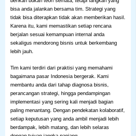
berikan bukan teori semata, tetapi langkah yang
bisa anda jalankan bersama tim. Strategi yang
tidak bisa diterapkan tidak akan memberikan hasil.
Karena itu, kami memastikan setiap rencana
berjalan sesuai kemampuan internal anda
sekaligus mendorong bisnis untuk berkembang
lebih jauh.
Tim kami terdiri dari praktisi yang memahami
bagaimana pasar Indonesia bergerak. Kami
membantu anda dari tahap diagnosa bisnis,
perancangan strategi, hingga pendampingan
implementasi yang sering kali menjadi bagian
paling menantang. Dengan pendekatan kolaboratif,
setiap keputusan yang anda ambil menjadi lebih
berdampak, lebih matang, dan lebih selaras
dengan tujuan jangka panjang.