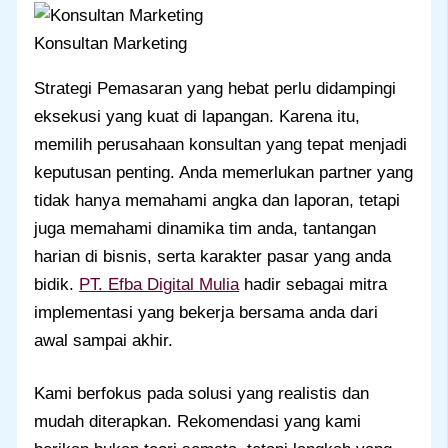
Konsultan Marketing
Strategi Pemasaran yang hebat perlu didampingi
eksekusi yang kuat di lapangan. Karena itu,
memilih perusahaan konsultan yang tepat menjadi
keputusan penting. Anda memerlukan partner yang
tidak hanya memahami angka dan laporan, tetapi
juga memahami dinamika tim anda, tantangan
harian di bisnis, serta karakter pasar yang anda
bidik.
PT. Efba Digital Mulia
hadir sebagai mitra
implementasi yang bekerja bersama anda dari
awal sampai akhir.
Kami berfokus pada solusi yang realistis dan
mudah diterapkan. Rekomendasi yang kami