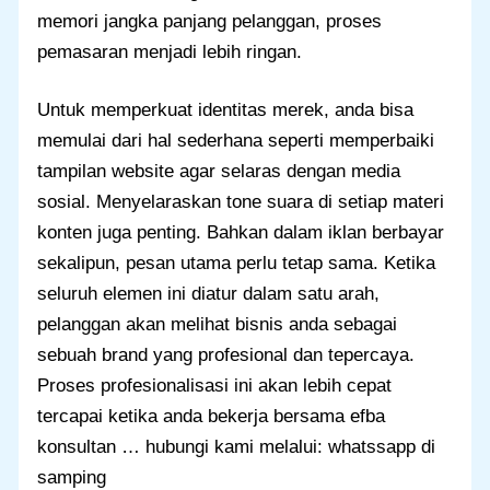
memori jangka panjang pelanggan, proses
pemasaran menjadi lebih ringan.
Untuk memperkuat identitas merek, anda bisa
memulai dari hal sederhana seperti memperbaiki
tampilan website agar selaras dengan media
sosial. Menyelaraskan tone suara di setiap materi
konten juga penting. Bahkan dalam iklan berbayar
sekalipun, pesan utama perlu tetap sama. Ketika
seluruh elemen ini diatur dalam satu arah,
pelanggan akan melihat bisnis anda sebagai
sebuah brand yang profesional dan tepercaya.
Proses profesionalisasi ini akan lebih cepat
tercapai ketika anda bekerja bersama efba
konsultan … hubungi kami melalui: whatssapp di
samping