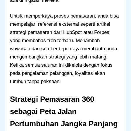
ada di ingatan mereka.
Untuk memperkaya proses pemasaran, anda bisa
mempelajari referensi eksternal seperti artikel
strategi pemasaran dari HubSpot atau Forbes
yang membahas tren terbaru. Menambah
wawasan dari sumber tepercaya membantu anda
mengembangkan strategi yang lebih matang.
Ketika semua saluran ini dikelola dengan fokus
pada pengalaman pelanggan, loyalitas akan
tumbuh tanpa paksaan.
Strategi Pemasaran 360
sebagai Peta Jalan
Pertumbuhan Jangka Panjang