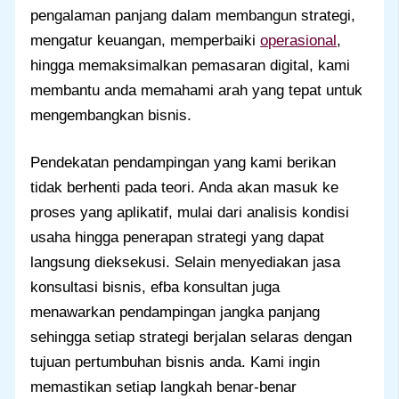
pengalaman panjang dalam membangun strategi,
mengatur keuangan, memperbaiki
operasional
,
hingga memaksimalkan pemasaran digital, kami
membantu anda memahami arah yang tepat untuk
mengembangkan bisnis.
Pendekatan pendampingan yang kami berikan
tidak berhenti pada teori. Anda akan masuk ke
proses yang aplikatif, mulai dari analisis kondisi
usaha hingga penerapan strategi yang dapat
langsung dieksekusi. Selain menyediakan jasa
konsultasi bisnis, efba konsultan juga
menawarkan pendampingan jangka panjang
sehingga setiap strategi berjalan selaras dengan
tujuan pertumbuhan bisnis anda. Kami ingin
memastikan setiap langkah benar-benar