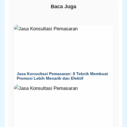
Baca Juga
Jasa Konsultasi Pemasaran: 8 Teknik Membuat
Promosi Lebih Menarik dan Efektif