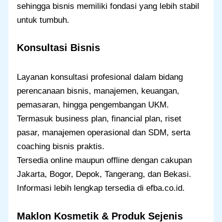
sehingga bisnis memiliki fondasi yang lebih stabil
untuk tumbuh.
Konsultasi Bisnis
Layanan konsultasi profesional dalam bidang
perencanaan bisnis, manajemen, keuangan,
pemasaran, hingga pengembangan UKM.
Termasuk business plan, financial plan, riset
pasar, manajemen operasional dan SDM, serta
coaching bisnis praktis.
Tersedia online maupun offline dengan cakupan
Jakarta, Bogor, Depok, Tangerang, dan Bekasi.
Informasi lebih lengkap tersedia di efba.co.id.
Maklon Kosmetik & Produk Sejenis