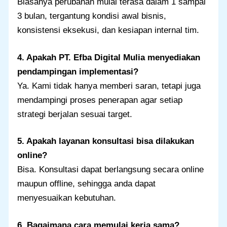
Biasanya perubahan mulai terasa dalam 1 sampai
3 bulan, tergantung kondisi awal bisnis,
konsistensi eksekusi, dan kesiapan internal tim.
4. Apakah PT. Efba Digital Mulia menyediakan
pendampingan implementasi?
Ya. Kami tidak hanya memberi saran, tetapi juga
mendampingi proses penerapan agar setiap
strategi berjalan sesuai target.
5. Apakah layanan konsultasi bisa dilakukan
online?
Bisa. Konsultasi dapat berlangsung secara online
maupun offline, sehingga anda dapat
menyesuaikan kebutuhan.
6. Bagaimana cara memulai kerja sama?