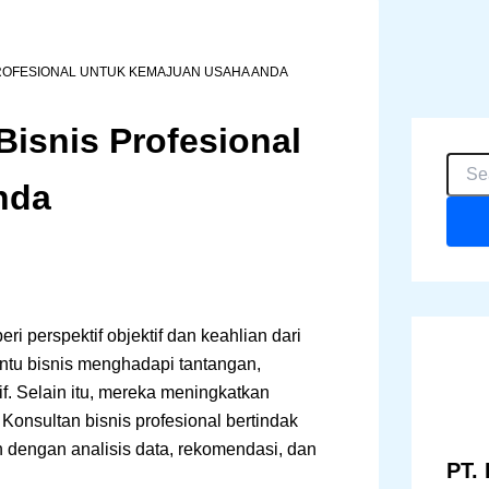
PROFESIONAL UNTUK KEMAJUAN USAHA ANDA
Bisnis Profesional
C
a
nda
r
i
u
n
t
u
i perspektif objektif dan keahlian dari
k
:
ntu bisnis menghadapi tantangan,
f. Selain itu, mereka meningkatkan
Konsultan bisnis profesional bertindak
n dengan analisis data, rekomendasi, dan
PT. 