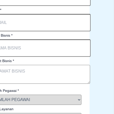
*
Bisnis
*
t Bisnis
*
h Pegawai
*
 Layanan