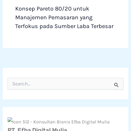
Konsep Pareto 80/20 untuk
Manajemen Pemasaran yang
Terfokus pada Sumber Laba Terbesar
C
a
r
i
u
n
t
u
k
PT. Efba Digital Mulia