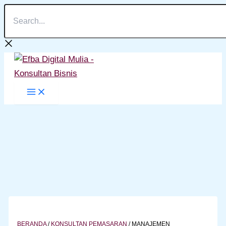
Search...
Lewati
ke
konten
BERANDA
/
KONSULTAN PEMASARAN
/
MANAJEMEN