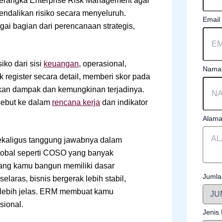
 kerangka Enterprise Risk Management agar
ndalikan risiko secara menyeluruh.
Email
ai bagian dari perencanaan strategis,
ko dari sisi
keuangan
, operasional,
Nama 
register secara detail, memberi skor pada
sarkan dampak dan kemungkinan terjadinya.
sebut ke dalam
rencana kerja
dan indikator
Alama
sekaligus tanggung jawabnya dalam
lobal seperti COSO yang banyak
yang kamu bangun memiliki dasar
Jumla
selaras, bisnis bergerak lebih stabil,
i lebih jelas. ERM membuat kamu
sional.
Jenis