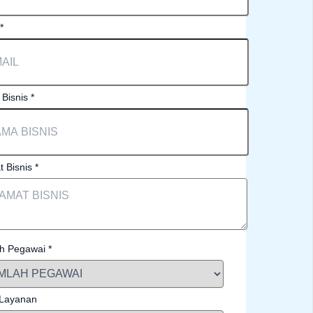
*
Bisnis
*
t Bisnis
*
h Pegawai
*
 Layanan