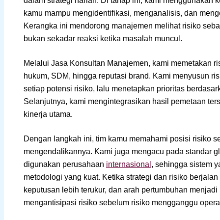
dalam strategi harian. Di tahap ini, kami menggunakan
kamu mampu mengidentifikasi, menganalisis, dan menge
Kerangka ini mendorong manajemen melihat risiko sebag
bukan sekadar reaksi ketika masalah muncul.
Melalui Jasa Konsultan Manajemen, kami memetakan risi
hukum, SDM, hingga reputasi brand. Kami menyusun risk 
setiap potensi risiko, lalu menetapkan prioritas berda
Selanjutnya, kami mengintegrasikan hasil pemetaan ter
kinerja utama.
Dengan langkah ini, tim kamu memahami posisi risiko 
mengendalikannya. Kami juga mengacu pada standar g
digunakan perusahaan
internasional
, sehingga sistem 
metodologi yang kuat. Ketika strategi dan risiko berjalan 
keputusan lebih terukur, dan arah pertumbuhan menjad
mengantisipasi risiko sebelum risiko mengganggu opera