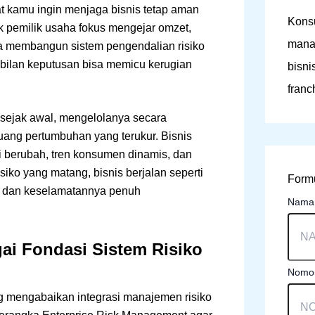
t kamu ingin menjaga bisnis tetap aman
Konsu
yak pemilik usaha fokus mengejar omzet,
mana
pa membangun sistem pengendalian risiko
mbilan keputusan bisa memicu kerugian
bisni
franc
 sejak awal, mengelolanya secara
uang pertumbuhan yang terukur. Bisnis
i berubah, tren konsumen dinamis, dan
iko yang matang, bisnis berjalan seperti
Formu
ah dan keselamatannya penuh
Nam
ai Fondasi Sistem Risiko
Nomor
 mengabaikan integrasi manajemen risiko