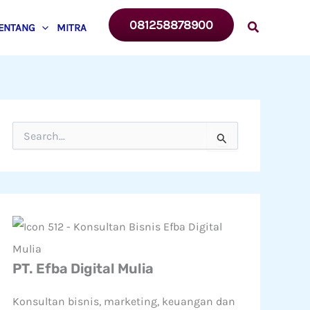
081258878900
ENTANG
MITRA
C
a
r
i
u
n
t
u
k
:
PT. Efba Digital Mulia
Konsultan bisnis, marketing, keuangan dan