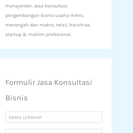
manajemen. Jasa konsultasi
pengembangan bisnis usaha mikro,
menengah dan makro, retail, franchise,
startup & maklon profesional.
Formulir Jasa Konsultasi
Bisnis
N
a
m
N
a