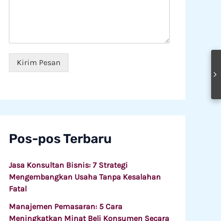
e
s
L
g
a
a
a
n
y
w
*
a
a
n
i
a
*
Kirim Pesan
n
Pos-pos Terbaru
Jasa Konsultan Bisnis: 7 Strategi
Mengembangkan Usaha Tanpa Kesalahan
Fatal
Manajemen Pemasaran: 5 Cara
Meningkatkan Minat Beli Konsumen Secara