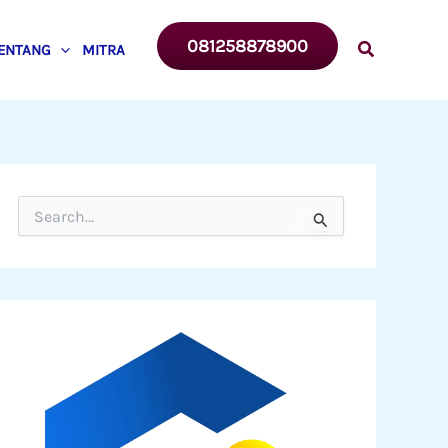
081258878900
ENTANG
MITRA
C
a
r
i
u
n
t
u
k
: