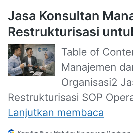
Jasa Konsultan Man
Restrukturisasi untu
Table of Conte
Manajemen dan 
Organisasi2 J
Restrukturisasi SOP Oper
Jasa
Lanjutkan membaca
Konsultan
Manajemen:
5
Konsultan Bisnis, Marketing, Keuangan dan Manajemen
Model