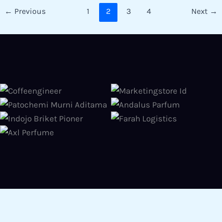
←
Previous
1
2
3
4
Next
→