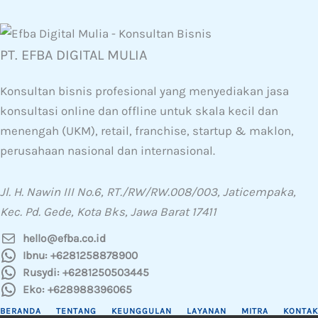
PT. EFBA DIGITAL MULIA
Konsultan bisnis profesional yang menyediakan jasa
konsultasi online dan offline untuk skala kecil dan
menengah (UKM), retail, franchise, startup & maklon,
perusahaan nasional dan internasional.
Jl. H. Nawin III No.6, RT./RW/RW.008/003, Jaticempaka,
Kec. Pd. Gede, Kota Bks, Jawa Barat 17411
hello@efba.co.id
Ibnu: +6281258878900
Rusydi: +6281250503445
Eko: +628988396065
BERANDA
TENTANG
KEUNGGULAN
LAYANAN
MITRA
KONTAK