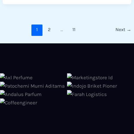
1
2
…
11
Next
→