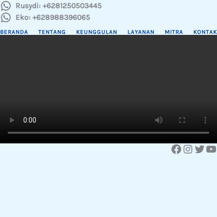
Rusydi: +6281250503445
Eko: +628988396065
BERANDA
TENTANG
KEUNGGULAN
LAYANAN
MITRA
KONTAK
Facebook
Instagram
Twitter
YouTube