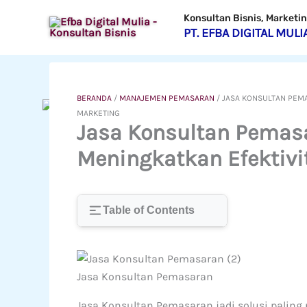
Lewati
Konsultan Bisnis, Market
ke
PT. EFBA DIGITAL MULI
konten
BERANDA
/
MANAJEMEN PEMASARAN
/
JASA KONSULTAN PEMA
MARKETING
Jasa Konsultan Pemasa
Meningkatkan Efektiv
Table of Contents
Jasa Konsultan Pemasaran
Jasa Konsultan Pemasaran jadi solusi palin