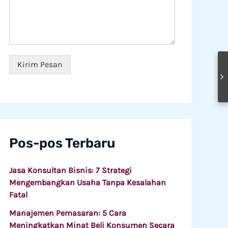
e
s
L
g
a
a
a
n
y
w
*
a
a
n
i
a
*
Kirim Pesan
n
Pos-pos Terbaru
Jasa Konsultan Bisnis: 7 Strategi
Mengembangkan Usaha Tanpa Kesalahan
Fatal
Manajemen Pemasaran: 5 Cara
Meningkatkan Minat Beli Konsumen Secara