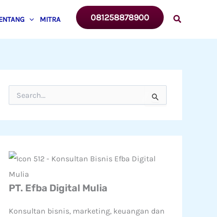
081258878900
ENTANG
MITRA
C
a
r
i
u
n
t
u
k
:
PT. Efba Digital Mulia
Konsultan bisnis, marketing, keuangan dan