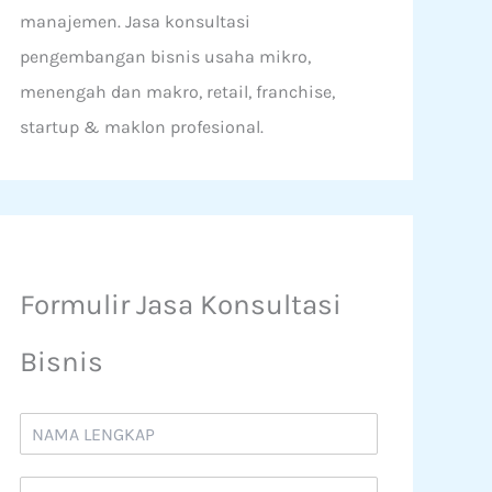
manajemen. Jasa konsultasi
pengembangan bisnis usaha mikro,
menengah dan makro, retail, franchise,
startup & maklon profesional.
Formulir Jasa Konsultasi
Bisnis
N
a
m
N
a