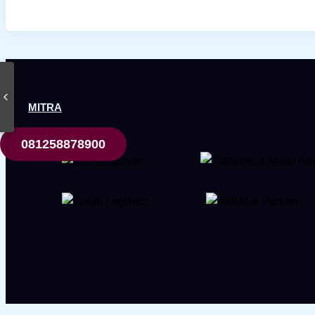
MITRA
081258878900