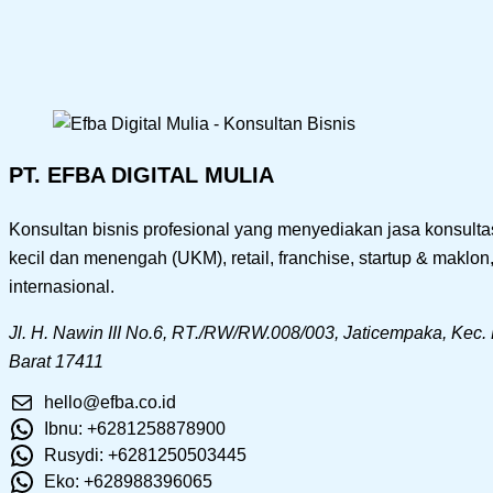
PT. EFBA DIGITAL MULIA
Konsultan bisnis profesional yang menyediakan jasa konsultasi
kecil dan menengah (UKM), retail, franchise, startup & maklo
internasional.
Jl. H. Nawin III No.6, RT./RW/RW.008/003, Jaticempaka, Kec.
Barat 17411
hello@efba.co.id
Ibnu: +6281258878900
Rusydi: +6281250503445
Eko: +628988396065