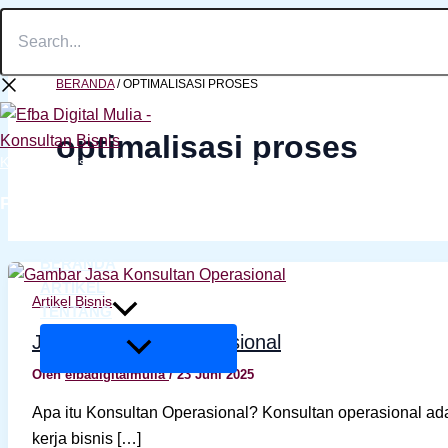
Search...
Lewati
ke
konten
BERANDA
/
OPTIMALISASI PROSES
optimalisasi proses
Konsultan Bisnis, Marketing, Keuangan dan Manajemen
PT. EFBA DIGITAL MULIA
BERANDA
ARTIKEL
Artikel Bisnis
TENTANG
Jasa Konsultan Operasional
Oleh
efbadigitalmulia
/
23 Juni 2025
Apa itu Konsultan Operasional? Konsultan operasional ad
kerja bisnis […]