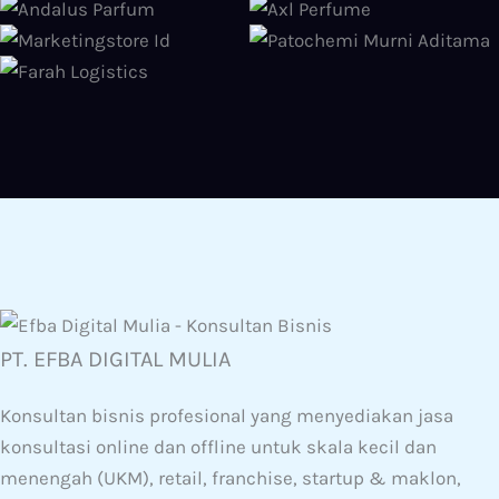
PT. EFBA DIGITAL MULIA
Konsultan bisnis profesional yang menyediakan jasa
konsultasi online dan offline untuk skala kecil dan
menengah (UKM), retail, franchise, startup & maklon,