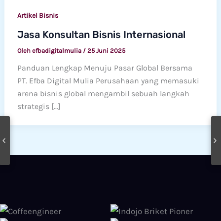
Artikel Bisnis
Jasa Konsultan Bisnis Internasional
Oleh
efbadigitalmulia
/
25 Juni 2025
Panduan Lengkap Menuju Pasar Global Bersama
PT. Efba Digital Mulia Perusahaan yang memasuki
arena bisnis global mengambil sebuah langkah
strategis […]