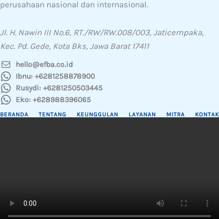
perusahaan nasional dan internasional.
Jl. H. Nawin III No.6, RT./RW/RW.008/003, Jaticempaka,
Kec. Pd. Gede, Kota Bks, Jawa Barat 17411
hello@efba.co.id
Ibnu: +6281258878900
Rusydi: +6281250503445
Eko: +628988396065
BERANDA
TENTANG
KEUNGGULAN
LAYANAN
MITRA
KONTAK