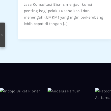
Jasa Konsultasi Bisnis menjadi kunci
penting bagi pelaku usaha kecil dan
menengah (UMKM) yang ingin berkembang
lebih cepat di tengah […]