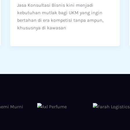
Jasa Konsultasi Bisnis kini menjadi
kebutuhan mutlak bagi UKM yang ingin
bertahan di era kompetisi tanpa ampun,
khususnya di kawasan