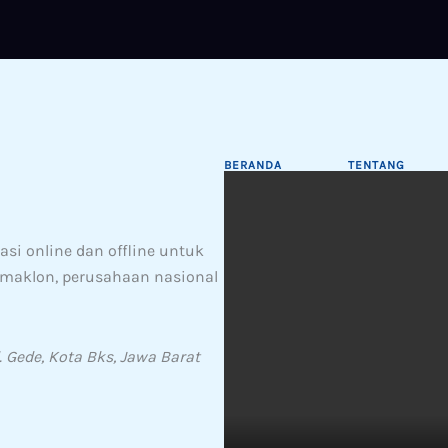
BERANDA
TENTANG
si online dan offline untuk
& maklon, perusahaan nasional
. Gede, Kota Bks, Jawa Barat