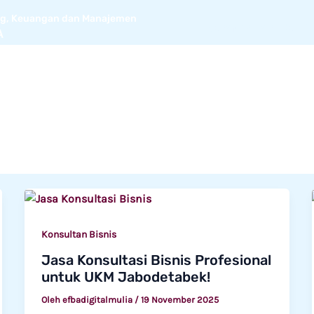
ing, Keuangan dan Manajemen
BERANDA
ARTIKEL
T
A
Konsultan Bisnis
Jasa Konsultasi Bisnis Profesional
untuk UKM Jabodetabek!
Oleh
efbadigitalmulia
/
19 November 2025