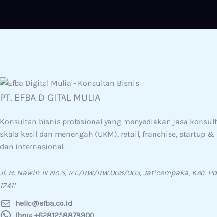
PT. EFBA DIGITAL MULIA
Konsultan bisnis profesional yang menyediakan jasa konsulta
skala kecil dan menengah (UKM), retail, franchise, startup 
dan internasional.
Jl. H. Nawin III No.6, RT./RW/RW.008/003, Jaticempaka, Kec. Pd
17411
hello@efba.co.id
Ibnu: +6281258878900