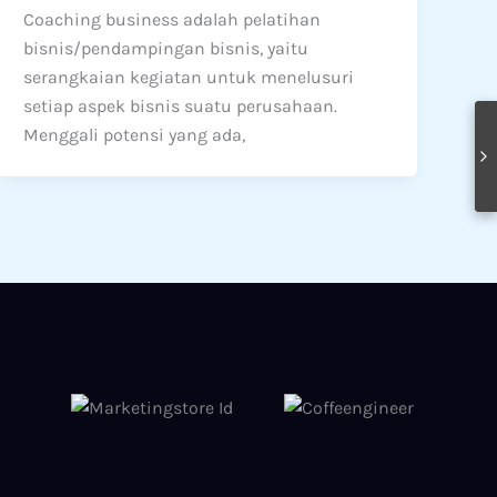
Coaching business adalah pelatihan
bisnis/pendampingan bisnis, yaitu
serangkaian kegiatan untuk menelusuri
setiap aspek bisnis suatu perusahaan.
Menggali potensi yang ada,