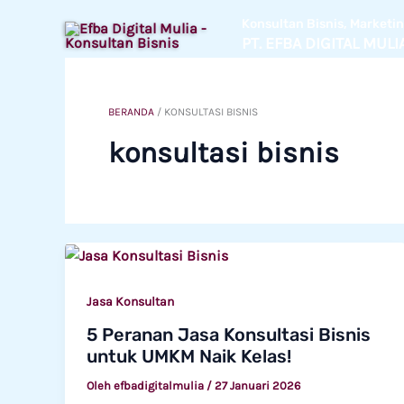
Lewati
Konsultan Bisnis, Market
ke
PT. EFBA DIGITAL MULI
konten
BERANDA
/
KONSULTASI BISNIS
konsultasi bisnis
Jasa Konsultan
5 Peranan Jasa Konsultasi Bisnis
untuk UMKM Naik Kelas!
Oleh
efbadigitalmulia
/
27 Januari 2026