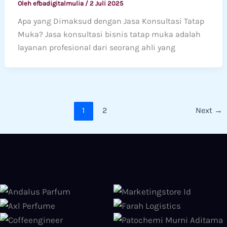
Oleh
efbadigitalmulia
/
2 Juli 2025
Apa yang Dimaksud dengan Jasa Konsultasi Tatap
Muka? Jasa konsultasi bisnis tatap muka adalah
layanan profesional dari seorang ahli yang
1
2
Next
→