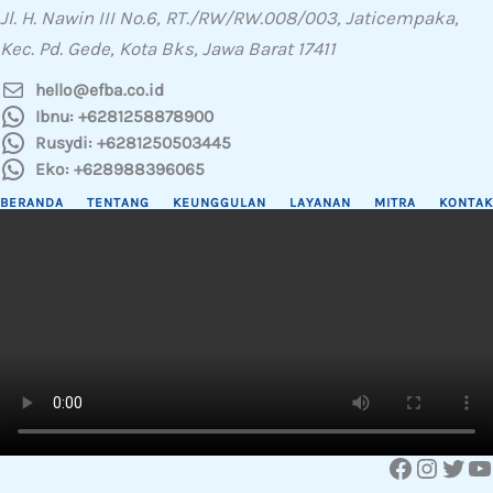
Jl. H. Nawin III No.6, RT./RW/RW.008/003, Jaticempaka,
Kec. Pd. Gede, Kota Bks, Jawa Barat 17411
hello@efba.co.id
Ibnu: +6281258878900
Rusydi: +6281250503445
Eko: +628988396065
BERANDA
TENTANG
KEUNGGULAN
LAYANAN
MITRA
KONTAK
Facebook
Instagram
Twitter
YouTube