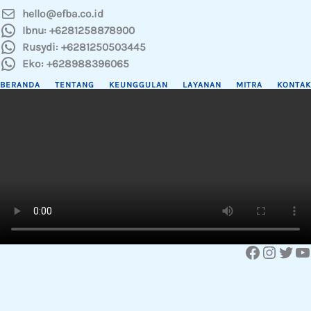
hello@efba.co.id
Ibnu: +6281258878900
Rusydi: +6281250503445
Eko: +628988396065
BERANDA
TENTANG
KEUNGGULAN
LAYANAN
MITRA
KONTAK
Facebook
Instagram
Twitter
YouTube