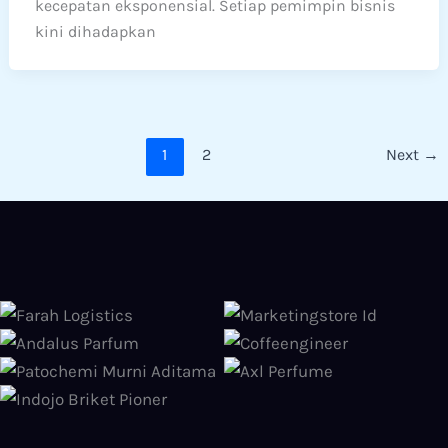
kecepatan eksponensial. Setiap pemimpin bisnis
kini dihadapkan
1
2
Next
→