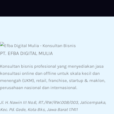
PT. EFBA DIGITAL MULIA
Konsultan bisnis profesional yang menyediakan jasa
konsultasi online dan offline untuk skala kecil dan
menengah (UKM), retail, franchise, startup & maklon,
perusahaan nasional dan internasional.
Jl. H. Nawin III No.6, RT./RW/RW.008/003, Jaticempaka,
Kec. Pd. Gede, Kota Bks, Jawa Barat 17411