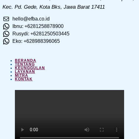
Kec. Pd. Gede, Kota Bks, Jawa Barat 17411
hello@efba.co.id
Ibnu: +6281258878900
Rusydi: +6281250503445
Eko: +628988396065
BERANDA
TENTANG
KEUNGGULAN
LAYANAN
MITRA
KONTAK