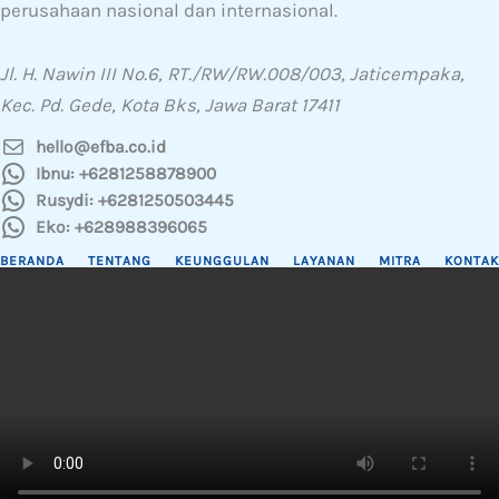
perusahaan nasional dan internasional.
Jl. H. Nawin III No.6, RT./RW/RW.008/003, Jaticempaka,
Kec. Pd. Gede, Kota Bks, Jawa Barat 17411
hello@efba.co.id
Ibnu: +6281258878900
Rusydi: +6281250503445
Eko: +628988396065
BERANDA
TENTANG
KEUNGGULAN
LAYANAN
MITRA
KONTAK