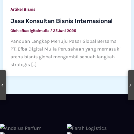
Artikel Bisnis
Jasa Konsultan Bisnis Internasional
Oleh
efbadigitalmulia
/
25 Juni 2025
Panduan Lengkap Menuju Pasar Global Bersama
PT. Efba Digital Mulia Perusahaan yang memasuki
arena bisnis global mengambil sebuah langkah
strategis […]