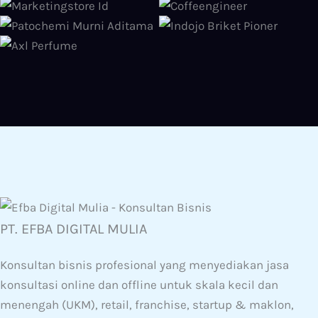
PT. EFBA DIGITAL MULIA
Konsultan bisnis profesional yang menyediakan jasa
konsultasi online dan offline untuk skala kecil dan
menengah (UKM), retail, franchise, startup & maklon,