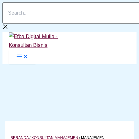
Search...
Lewati
ke
konten
BERANDA
/
KONSULTAN MANAJEMEN
/
MANAJEMEN