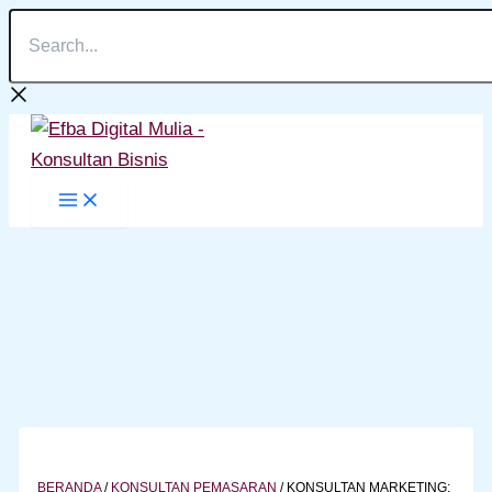
Search...
Lewati
ke
konten
BERANDA
/
KONSULTAN PEMASARAN
/
KONSULTAN MARKETING: