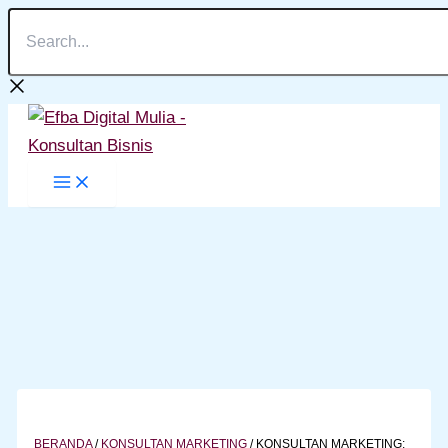
Search...
Lewati
ke
konten
BERANDA
/
KONSULTAN MARKETING
/
KONSULTAN MARKETING: