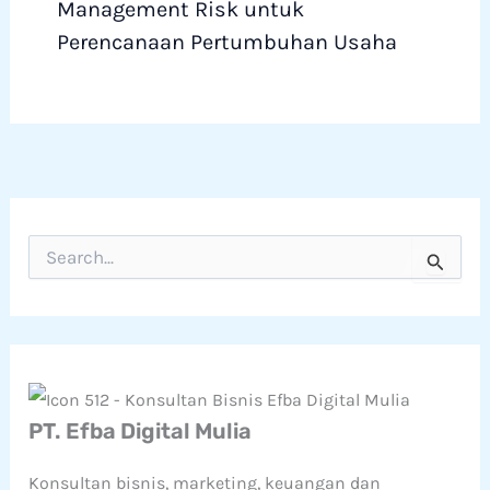
Management Risk untuk
Perencanaan Pertumbuhan Usaha
C
a
r
i
u
n
t
u
k
PT. Efba Digital Mulia
:
Konsultan bisnis, marketing, keuangan dan