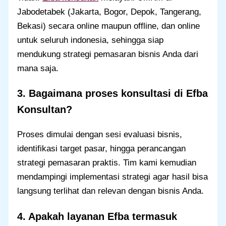
Jabodetabek (Jakarta, Bogor, Depok, Tangerang,
Bekasi) secara online maupun offline, dan online
untuk seluruh indonesia, sehingga siap
mendukung strategi pemasaran bisnis Anda dari
mana saja.
3. Bagaimana proses konsultasi di Efba
Konsultan?
Proses dimulai dengan sesi evaluasi bisnis,
identifikasi target pasar, hingga perancangan
strategi pemasaran praktis. Tim kami kemudian
mendampingi implementasi strategi agar hasil bisa
langsung terlihat dan relevan dengan bisnis Anda.
4. Apakah layanan Efba termasuk