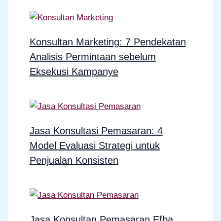
Konsultan Marketing: 7 Pendekatan
Analisis Permintaan sebelum
Eksekusi Kampanye
Jasa Konsultasi Pemasaran: 4
Model Evaluasi Strategi untuk
Penjualan Konsisten
Jasa Konsultan Pemasaran Efba