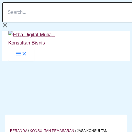
Search...
Lewati
ke
konten
BERANDA
/
KONSULTAN PEMASARAN
/
JASA KONSULTAN