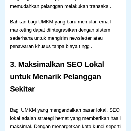
memudahkan pelanggan melakukan transaksi.
Bahkan bagi UMKM yang baru memulai, email
marketing dapat diintegrasikan dengan sistem
sederhana untuk mengirim newsletter atau
penawaran khusus tanpa biaya tinggi.
3. Maksimalkan SEO Lokal
untuk Menarik Pelanggan
Sekitar
Bagi UMKM yang mengandalkan pasar lokal, SEO
lokal adalah strategi hemat yang memberikan hasil
maksimal. Dengan menargetkan kata kunci seperti