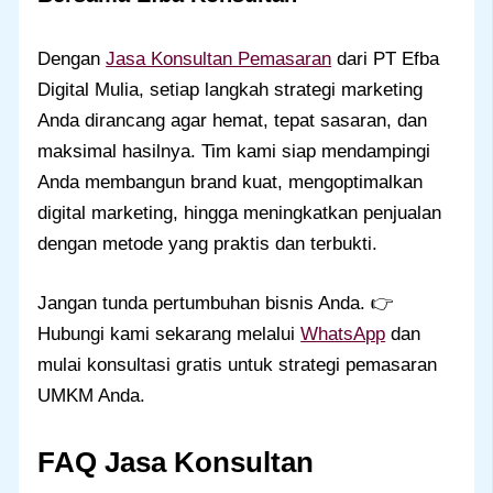
Dengan
Jasa Konsultan Pemasaran
dari PT Efba
Digital Mulia, setiap langkah strategi marketing
Anda dirancang agar hemat, tepat sasaran, dan
maksimal hasilnya. Tim kami siap mendampingi
Anda membangun brand kuat, mengoptimalkan
digital marketing, hingga meningkatkan penjualan
dengan metode yang praktis dan terbukti.
Jangan tunda pertumbuhan bisnis Anda. 👉
Hubungi kami sekarang melalui
WhatsApp
dan
mulai konsultasi gratis untuk strategi pemasaran
UMKM Anda.
FAQ Jasa Konsultan