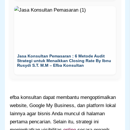
Jasa Konsultan Pemasaran : 6 Metode Audit
Strategi untuk Menaikkan Closing Rate By Ibnu
Rusydi S.T. M.M – Efba Konsultan
efba konsultan dapat membantu mengoptimalkan
website, Google My Business, dan platform lokal
lainnya agar bisnis Anda muncul di halaman
pertama pencarian. Selain itu, strategi ini
meningkatkan visibilitas
online
secara organik,