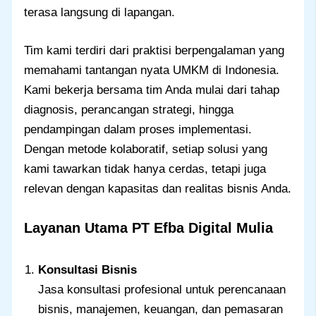
terasa langsung di lapangan.
Tim kami terdiri dari praktisi berpengalaman yang
memahami tantangan nyata UMKM di Indonesia.
Kami bekerja bersama tim Anda mulai dari tahap
diagnosis, perancangan strategi, hingga
pendampingan dalam proses implementasi.
Dengan metode kolaboratif, setiap solusi yang
kami tawarkan tidak hanya cerdas, tetapi juga
relevan dengan kapasitas dan realitas bisnis Anda.
Layanan Utama PT Efba Digital Mulia
Konsultasi Bisnis
Jasa konsultasi profesional untuk perencanaan
bisnis, manajemen, keuangan, dan pemasaran