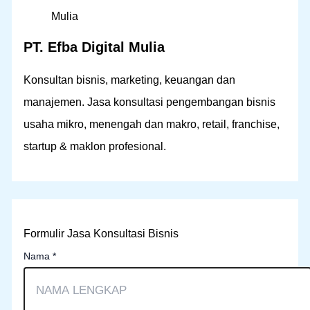
PT. Efba Digital Mulia
Konsultan bisnis, marketing, keuangan dan
manajemen. Jasa konsultasi pengembangan bisnis
usaha mikro, menengah dan makro, retail, franchise,
startup & maklon profesional.
Formulir Jasa Konsultasi Bisnis
Nama
*