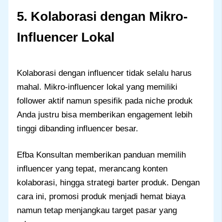
5. Kolaborasi dengan Mikro-
Influencer Lokal
Kolaborasi dengan influencer tidak selalu harus
mahal. Mikro-influencer lokal yang memiliki
follower aktif namun spesifik pada niche produk
Anda justru bisa memberikan engagement lebih
tinggi dibanding influencer besar.
Efba Konsultan memberikan panduan memilih
influencer yang tepat, merancang konten
kolaborasi, hingga strategi barter produk. Dengan
cara ini, promosi produk menjadi hemat biaya
namun tetap menjangkau target pasar yang