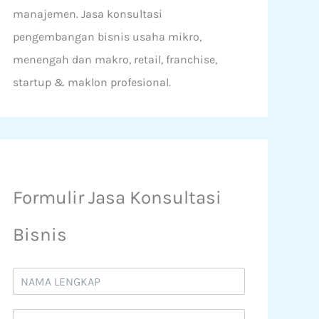
manajemen. Jasa konsultasi
pengembangan bisnis usaha mikro,
menengah dan makro, retail, franchise,
startup & maklon profesional.
Formulir Jasa Konsultasi
Bisnis
N
a
m
N
a