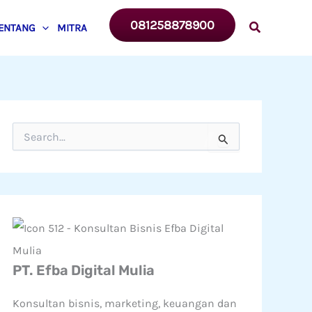
081258878900
ENTANG
MITRA
C
a
r
i
u
n
t
u
k
:
PT. Efba Digital Mulia
Konsultan bisnis, marketing, keuangan dan