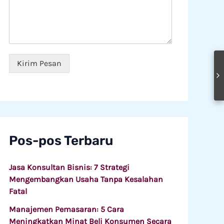
e
s
L
g
a
a
a
n
y
w
*
a
a
n
i
a
*
Kirim Pesan
n
Pos-pos Terbaru
Jasa Konsultan Bisnis: 7 Strategi
Mengembangkan Usaha Tanpa Kesalahan
Fatal
Manajemen Pemasaran: 5 Cara
Meningkatkan Minat Beli Konsumen Secara