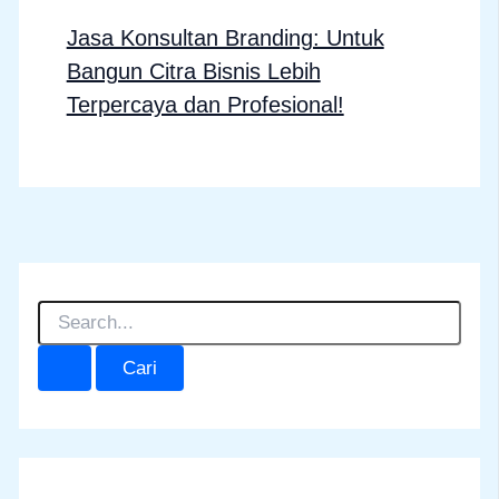
Jasa Konsultan Branding: Untuk
Bangun Citra Bisnis Lebih
Terpercaya dan Profesional!
C
a
r
i
u
n
t
u
k