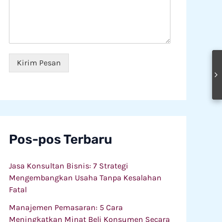
e
s
L
g
a
a
a
n
y
w
*
a
a
n
i
a
*
Kirim Pesan
n
Pos-pos Terbaru
Jasa Konsultan Bisnis: 7 Strategi
Mengembangkan Usaha Tanpa Kesalahan
Fatal
Manajemen Pemasaran: 5 Cara
Meningkatkan Minat Beli Konsumen Secara