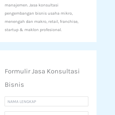
manajemen. Jasa konsultasi
pengembangan bisnis usaha mikro,
menengah dan makro, retail, franchise,
startup & maklon profesional.
Formulir Jasa Konsultasi
Bisnis
N
a
m
N
a