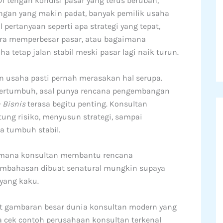
 tengah kondisi pasar yang terus berubah,
ingan yang makin padat, banyak pemilik usaha
ertanyaan seperti apa strategi yang tepat,
ara memperbesar pasar, atau bagaimana
tetap jalan stabil meski pasar lagi naik turun.
usaha pasti pernah merasakan hal serupa.
bertumbuh, asal punya rencana pengembangan
 Bisnis
terasa begitu penting. Konsultan
g risiko, menyusun strategi, sampai
a tumbuh stabil.
imana konsultan membantu rencana
embahasan dibuat senatural mungkin supaya
yang kaku.
at gambaran besar dunia konsultan modern yang
 cek contoh perusahaan konsultan terkenal