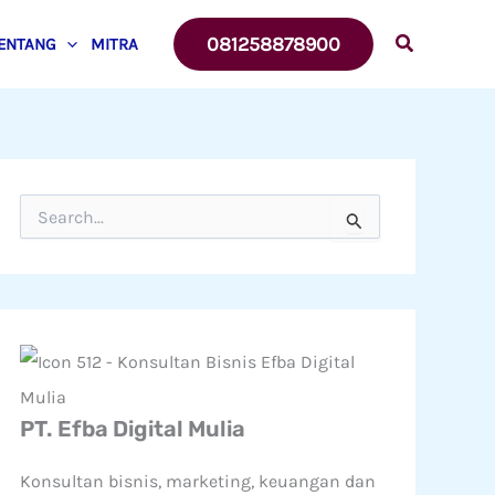
081258878900
ENTANG
MITRA
C
a
r
i
u
n
t
u
k
:
PT. Efba Digital Mulia
Konsultan bisnis, marketing, keuangan dan