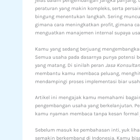
jelas dalam pengembangan jangka panjang. Di
peraturan yang makin kompleks, serta persa
bingung menentukan langkah. Sering muncul p
gimana cara meningkatkan profit, gimana c
menguatkan manajemen internal supaya usaha 
Kamu yang sedang berjuang mengembangkan 
Semua usaha pada dasarnya punya potensi 
yang matang. Di sinilah peran
Jasa Konsultan
membantu kamu membaca peluang, menghitun
mendampingi proses implementasi biar usah
Artikel ini mengajak kamu memahami baga
pengembangan usaha yang berkelanjutan. P
kamu nyaman membaca tanpa kesan formal 
Sebelum masuk ke pembahasan inti, yuk lih
semakin berkembang di Indonesia. Kamu bisa