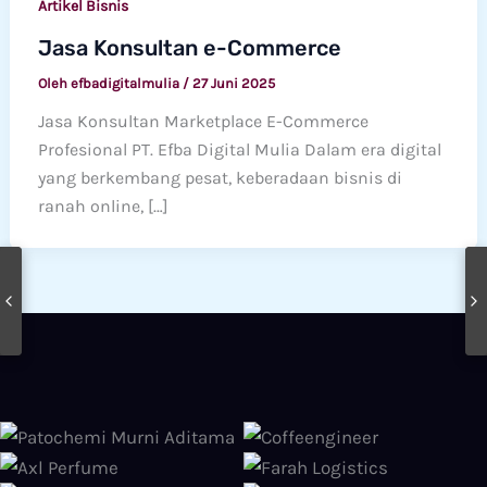
Artikel Bisnis
Jasa Konsultan e-Commerce
Oleh
efbadigitalmulia
/
27 Juni 2025
Jasa Konsultan Marketplace E-Commerce
Profesional PT. Efba Digital Mulia Dalam era digital
yang berkembang pesat, keberadaan bisnis di
ranah online, […]