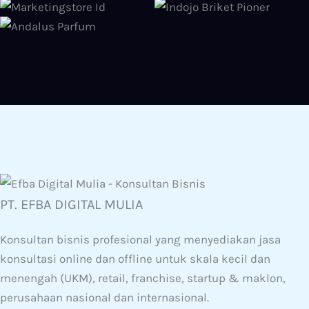
PT. EFBA DIGITAL MULIA
Konsultan bisnis profesional yang menyediakan jasa
konsultasi online dan offline untuk skala kecil dan
menengah (UKM), retail, franchise, startup & maklon,
perusahaan nasional dan internasional.