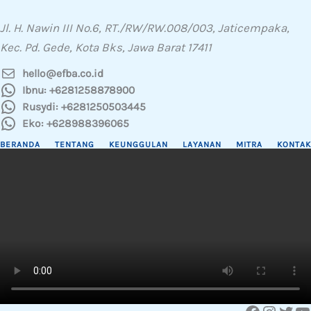
Jl. H. Nawin III No.6, RT./RW/RW.008/003, Jaticempaka,
Kec. Pd. Gede, Kota Bks, Jawa Barat 17411
hello@efba.co.id
Ibnu: +6281258878900
Rusydi: +6281250503445
Eko: +628988396065
BERANDA
TENTANG
KEUNGGULAN
LAYANAN
MITRA
KONTAK