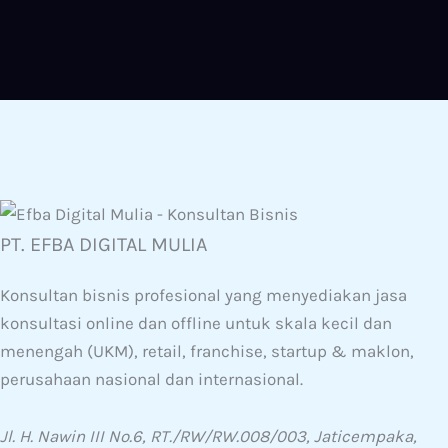
PT. EFBA DIGITAL MULIA
Konsultan bisnis profesional yang menyediakan jasa
konsultasi online dan offline untuk skala kecil dan
menengah (UKM), retail, franchise, startup & maklon,
perusahaan nasional dan internasional.
Jl. H. Nawin III No.6, RT./RW/RW.008/003, Jaticempaka,