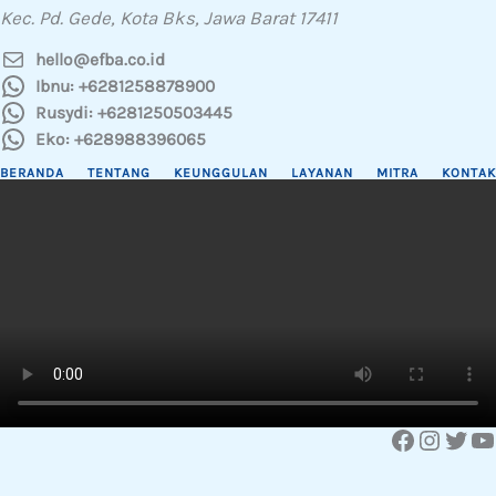
Kec. Pd. Gede, Kota Bks, Jawa Barat 17411
hello@efba.co.id
Ibnu: +6281258878900
Rusydi: +6281250503445
Eko: +628988396065
BERANDA
TENTANG
KEUNGGULAN
LAYANAN
MITRA
KONTAK
Facebook
Instagram
Twitter
YouTube