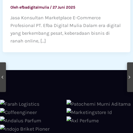
Oleh
efbadigitalmulia
/
27 Juni 2025
Jasa Konsultan Marketplace E-Commerce
Profesional PT. Efba Digital Mulia Dalam era digital
yang berkembang pesat, keberadaan bisnis di
ranah online, […]