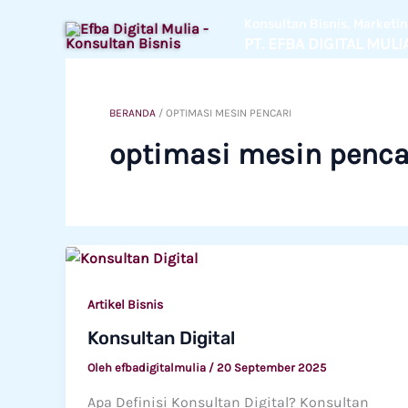
Lewati
Konsultan Bisnis, Market
ke
PT. EFBA DIGITAL MULI
konten
BERANDA
/
OPTIMASI MESIN PENCARI
optimasi mesin penca
Artikel Bisnis
Konsultan Digital
Oleh
efbadigitalmulia
/
20 September 2025
Apa Definisi Konsultan Digital? Konsultan