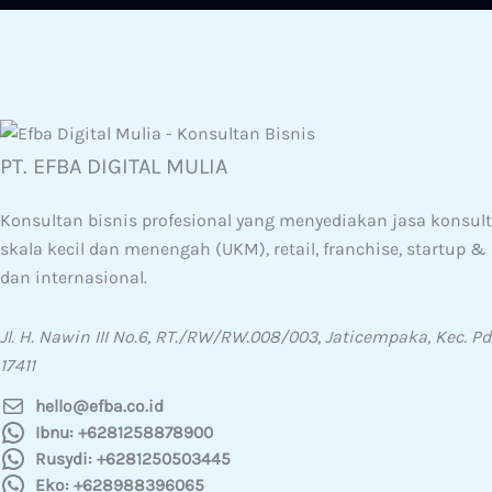
PT. EFBA DIGITAL MULIA
Konsultan bisnis profesional yang menyediakan jasa konsulta
skala kecil dan menengah (UKM), retail, franchise, startup 
dan internasional.
Jl. H. Nawin III No.6, RT./RW/RW.008/003, Jaticempaka, Kec. Pd
17411
hello@efba.co.id
Ibnu: +6281258878900
Rusydi: +6281250503445
Eko: +628988396065