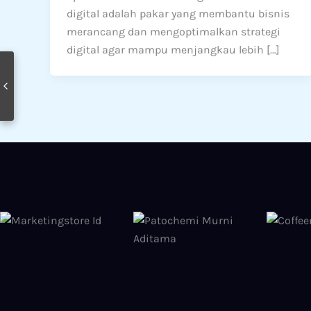
digital adalah pakar yang membantu bisnis
merancang dan mengoptimalkan strategi
digital agar mampu menjangkau lebih […]