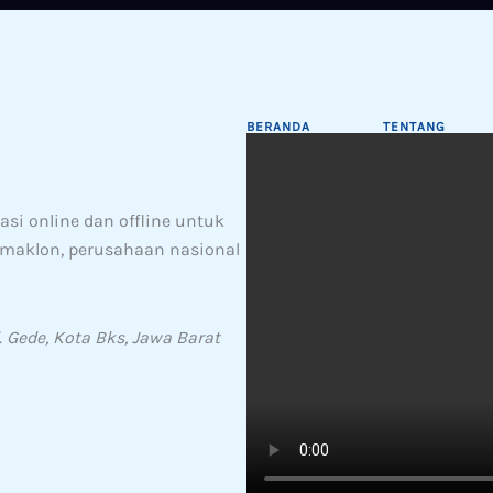
BERANDA
TENTANG
si online dan offline untuk
& maklon, perusahaan nasional
. Gede, Kota Bks, Jawa Barat