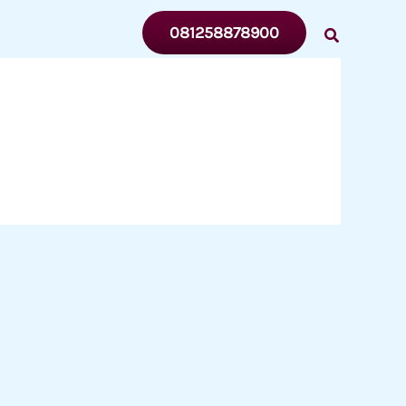
081258878900
ENTANG
MITRA