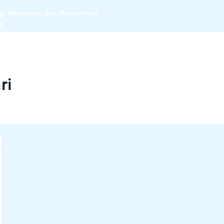
ing, Keuangan dan Manajemen
BERANDA
ARTIKEL
T
A
ri